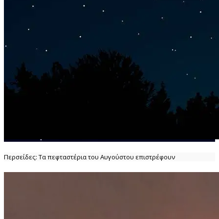
Περσείδες: Τα πεφταστέρια του Αυγούστου επιστρέφουν