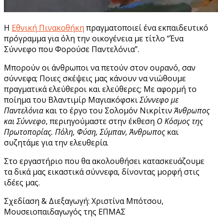
Η
Εθνική Πινακοθήκη
πραγματοποιεί ένα εκπαιδευτικό
πρόγραμμα για όλη την οικογένεια με τίτλο “Ένα
Σύννεφο που Φορούσε Παντελόνια”.
Μπορούν οι άνθρωποι να πετούν στον ουρανό, σαν
σύννεφα; Ποιες σκέψεις μας κάνουν να νιώθουμε
πραγματικά ελεύθεροι και ελεύθερες; Με αφορμή το
ποίημα του Βλαντιμίρ Μαγιακόφσκι
Σύννεφο με
Παντελόνια
και το έργο του Σολομόν Nικρίτιν
Άνθρωπος
και Σύννεφο
, περιηγούμαστε στην έκθεση
Ο Κόσμος της
Πρωτοπορίας. Πόλη, Φύση, Σύμπαν, Άνθρωπος
και
συζητάμε για την ελευθερία.
Στο εργαστήριο που θα ακολουθήσει κατασκευάζουμε
τα δικά μας εικαστικά σύννεφα, δίνοντας μορφή στις
ιδέες μας.
Σχεδίαση & Διεξαγωγή: Χριστίνα Μπότσου,
Μουσειοπαιδαγωγός της ΕΠΜΑΣ