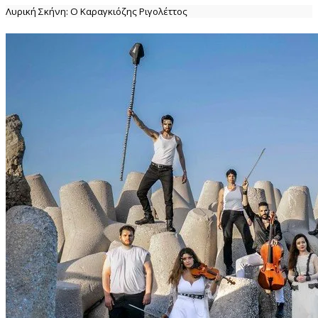
Λυρική Σκήνη: Ο Καραγκιόζης Ριγολέττος