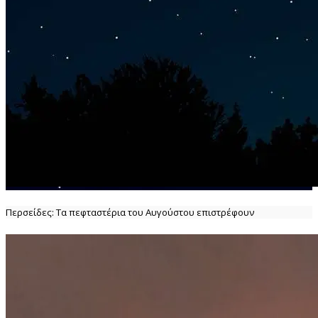
Περσείδες: Τα πεφταστέρια του Αυγούστου επιστρέφουν