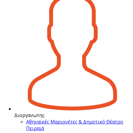
Διοργανωτης
Αθηναϊκές Μαριονέτες & Δημοτικό Θέατρο
Πειραιά