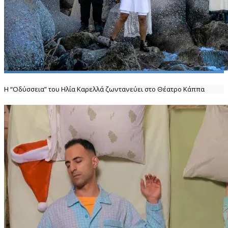
Η “Οδύσσεια” του Ηλία Καρελλά ζωντανεύει στο Θέατρο Κάππα