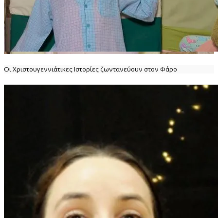
Οι Χριστουγεννιάτικες Ιστορίες ζωντανεύουν στον Φάρο