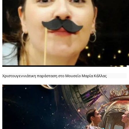
Χριστουγεννιάτικη παράσταση στο Μουσείο Μαρία Κάλλας