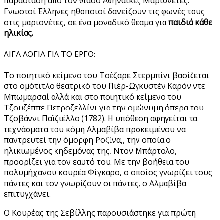
παράσταση από τον θίασο Αθηναϊκές Μαριονέτες.
Γνωστοί Έλληνες ηθοποιοί δανείζουν τις φωνές τους
στις μαριονέτες, σε ένα μοναδικό θέαμα για
παιδιά κάθε
ηλικίας.
ΛΙΓΑ ΛΟΓΙΑ ΓΙΑ ΤΟ ΕΡΓΟ:
Το ποιητικό κείμενο του Τσέζαρε Στερμπίνι βασίζεται
στο ομότιτλο θεατρικό του Πιέρ-Ωγκυστέν Καρόν ντε
Μπωμαρσαί αλλά και στο ποιητικό κείμενο του
Τζουζέππε Πετροζελλίνι για την ομώνυμη όπερα του
Τζοβάννι Παϊζιέλλο (1782). Η υπόθεση αφηγείται τα
τεχνάσματα του κόμη Αλμαβίβα προκειμένου να
παντρευτεί την όμορφη Ροζίνα,, την οποία ο
ηλικιωμένος κηδεμόνας της, Ντον Μπάρτολο,
προορίζει για τον εαυτό του. Με την βοήθεια του
πολυμήχανου κουρέα Φίγκαρο, ο οποίος γνωρίζει τους
πάντες και τον γνωρίζουν οι πάντες, ο Αλμαβίβα
επιτυγχάνει.
Ο Κουρέας της Σεβίλλης παρουσιάστηκε για πρώτη