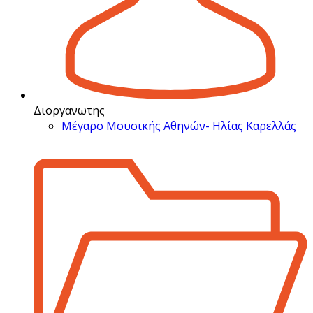
Διοργανωτης
Μέγαρο Μουσικής Αθηνών- Ηλίας Καρελλάς