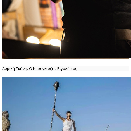
Λυρική Σκήνη: Ο Καραγκιόζης Ριγολέττος