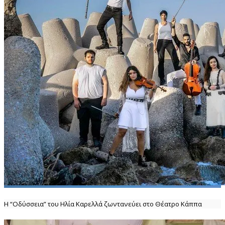
Η “Οδύσσεια” του Ηλία Καρελλά ζωντανεύει στο Θέατρο Κάππα