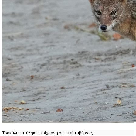
Τσακάλι επιτέθηκε σε 4χρονη σε αυλή ταβέρνας