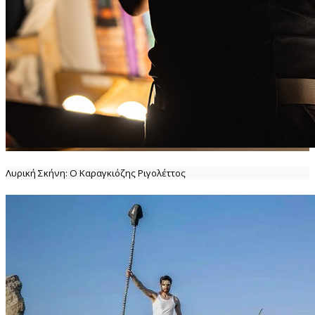
Λυρική Σκήνη: Ο Καραγκιόζης Ριγολέττος