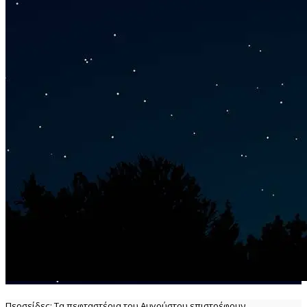
Περσείδες: Τα πεφταστέρια του Αυγούστου επιστρέφουν