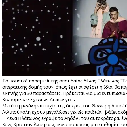
Το μουσικό παραμύθι της σπουδαίας Λένας Πλάτωνος “Το
οπερατικής δομής του», όπως έχει αναφέρει η ίδια, θα π
Σκηνής για 30 παραστάσεις. Πρόκειται για μια εντυπωσια
Κινουμένων Σχεδίων Animasyros.
Μετά τη μεγάλη επιτυχία της όπερας του Θοδωρή Αμπαζή Ο
Λιλιπούπολη έχουν μεγαλώσει γενιές παιδιών, βάζει ακ
Η Λένα Πλάτωνος έγραψε το Αηδόνι του αυτοκράτορα, ένα
Χανς Κρίστιαν Άντερσεν, ικανοποιώντας μια επιθυμία τ