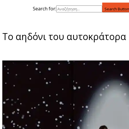
Search for:
Search Butto
To αηδόνι του αυτοκράτορα 