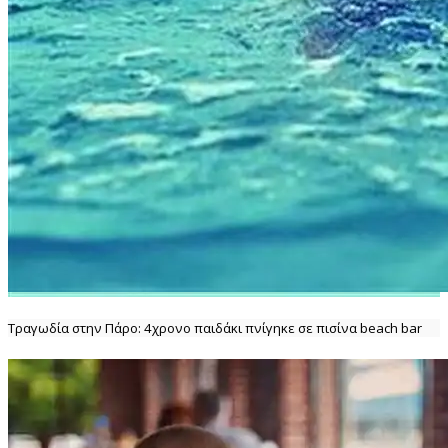
Τραγωδία στην Πάρο: 4χρονο παιδάκι πνίγηκε σε πισίνα beach bar