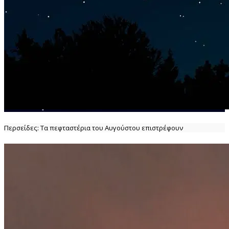
Περσείδες: Τα πεφταστέρια του Αυγούστου επιστρέφουν