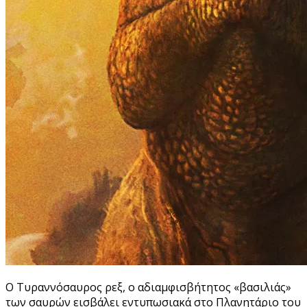
Ο Τυραννόσαυρος ρεξ, ο αδιαμφισβήτητος «βασιλιάς»
των σαυρών εισβάλει εντυπωσιακά στο Πλανητάριο του