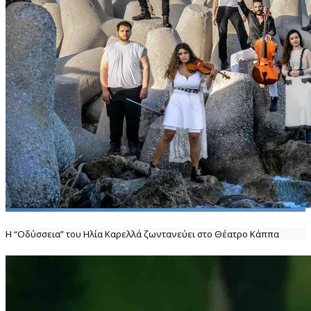
Η “Οδύσσεια” του Ηλία Καρελλά ζωντανεύει στο Θέατρο Κάππα