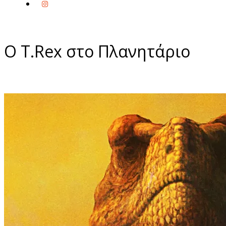
Ο Τ.Rex στο Πλανητάριο