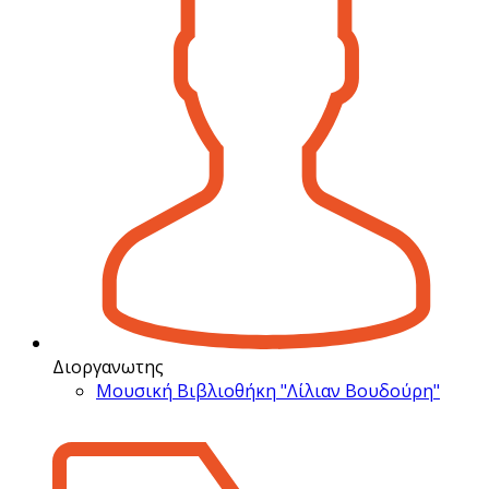
Διοργανωτης
Μουσική Βιβλιοθήκη "Λίλιαν Βουδούρη"