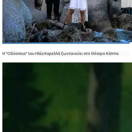
Η “Οδύσσεια” του Ηλία Καρελλά ζωντανεύει στο Θέατρο Κάππα