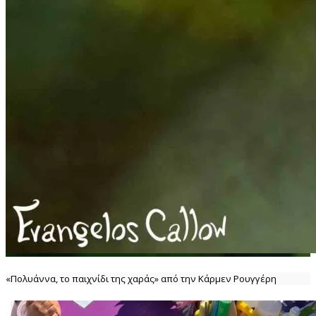
«Πολυάννα, το παιχνίδι της χαράς» από την Κάρμεν Ρουγγέρη