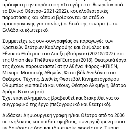
πρόσφατη την παράσταση «Το αγόρι στο θεωρείο» από
το Εθνικό Θέατρο- 2021-2022), κουκλοθεατρικές
παραστάσεις και κάποια βρίσκονται σε στάδιο
προπαραγωγής για ταινίες (σε δικό της σενάριο) – σε
Ελλάδα κι εξωτερικό.
Συμμετείχε ως συν-συγγραφέας σε παραγωγές των
Κρατικών θεάτρων Καρλσρούης και Ουψάλας και
Εθνικού Θεάτρου του Λουξεμβούργου (2021&2022) και
της Union des Théâtres del’Εurope (2018). Θεατρικά έργα
της έχουν παρουσιαστεί στην Αθήνα: Φάρος –ΚΠΙΣΝ,
Μέγαρο Μουσικής Αθηνών, Φεστιβάλ Αναλόγια του
Θεάτρου Τέχνης, Διεθνές Φεστιβάλ Κινηματογράφου
Ολυμπίας για παιδιά και νέους, Θέατρο Αλκμήνη, θέατρο
Αμόρε-Β σκηνή κά).
Έχει επανειλημμένως βραβευθεί και διακριθεί για το
συγγραφικό της έργο (πεζογραφικό και θεατρικό).
Διδάσκει Δημιουργική γραφή ή/και Θέατρο από το 2006
σε ενηλίκους και παιδιά-εφήβους, συνεργαζόμενη τόσο
με δημόσιους όσο και ιδιωτικούς φορείς (π.χ. Τμήμα