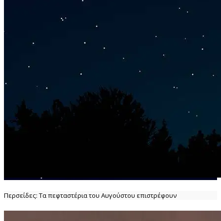
Περσείδες: Τα πεφταστέρια του Αυγούστου επιστρέφουν