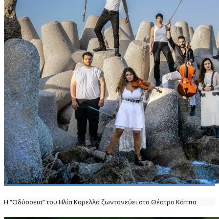
Η “Οδύσσεια” του Ηλία Καρελλά ζωντανεύει στο Θέατρο Κάππα