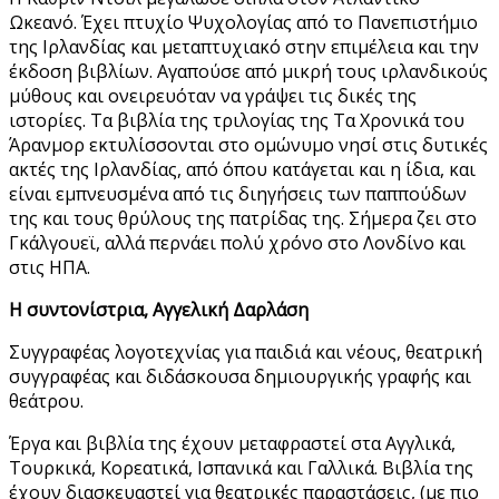
Ωκεανό. Έχει πτυχίο Ψυχολογίας από το Πανεπιστήμιο
της Ιρλανδίας και μεταπτυχιακό στην επιμέλεια και την
έκδοση βιβλίων. Αγαπούσε από μικρή τους ιρλανδικούς
μύθους και ονειρευόταν να γράψει τις δικές της
ιστορίες. Τα βιβλία της τριλογίας της Τα Χρονικά του
Άρανµορ εκτυλίσσονται στο ομώνυμο νησί στις δυτικές
ακτές της Ιρλανδίας, από όπου κατάγεται και η ίδια, και
είναι εμπνευσμένα από τις διηγήσεις των παππούδων
της και τους θρύλους της πατρίδας της. Σήμερα ζει στο
Γκάλγουεϊ, αλλά περνάει πολύ χρόνο στο Λονδίνο και
στις ΗΠΑ.
Η συντονίστρια, Αγγελική Δαρλάση
Συγγραφέας λογοτεχνίας για παιδιά και νέους, θεατρική
συγγραφέας και διδάσκουσα δημιουργικής γραφής και
θεάτρου.
Έργα και βιβλία της έχουν μεταφραστεί στα Αγγλικά,
Τουρκικά, Κορεατικά, Ισπανικά και Γαλλικά. Βιβλία της
έχουν διασκευαστεί για θεατρικές παραστάσεις, (με πιο