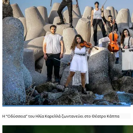
Η “Οδύσσεια” του Ηλία Καρελλά ζωντανεύει στο Θέατρο Κάππα