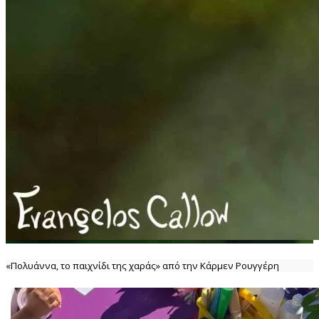
«Πολυάννα, το παιχνίδι της χαράς» από την Κάρμεν Ρουγγέρη