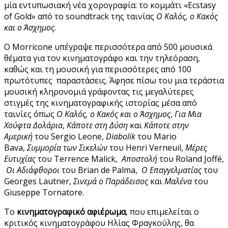
μία εντυπωσιακή νέα χορογραφία: το κομμάτι «Ecstasy
of Gold» από το soundtrack της ταινίας
Ο Καλός, ο Κακός
και ο Άσχημος
.
Ο Morricone υπέγραψε περισσότερα από 500 μουσικά
θέματα για τον κινηματογράφο και την τηλεόραση,
καθώς και τη μουσική για περισσότερες από 100
πρωτότυπες παραστάσεις. Άφησε πίσω του μια τεράστια
μουσική κληρονομιά γράφοντας τις μεγαλύτερες
στιγμές της κινηματογραφικής ιστορίας μέσα από
ταινίες όπως
Ο Καλός, ο Κακός και ο Άσχημος
,
Για Μια
Χούφτα Δολάρια
,
Κάποτε στη Δύση
και
Κάποτε στην
Αμερική
του Sergio Leone,
Diabolik
του Μario
Bava,
Συμμορία των Σικελών
του Henri Verneuil,
Μέρες
Ευτυχίας
του Terrence Malick,
Αποστολή
του Roland Joffé,
Οι Αδιάφθοροι
του Brian de Palma,
Ο Επαγγελματίας
του
Georges Lautner,
Σινεμά ο Παράδεισος
και
Μαλένα
του
Giuseppe Tornatore.
Το
κινηματογραφικό αφιέρωμα
, που επιμελείται ο
κριτικός κινηματογράφου Ηλίας Φραγκούλης, θα