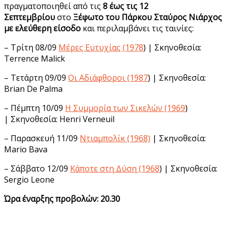
πραγματοποιηθεί από τις
8 έως τις 12
Σεπτεμβρίου
στο
Ξέφωτο του Πάρκου Σταύρος Νιάρχος
με ελεύθερη είσοδο
και περιλαμβάνει τις ταινίες:
– Τρίτη 08/09
Μέρες Ευτυχίας (1978
) | Σκηνοθεσία:
Terrence Malick
– Τετάρτη 09/09
Οι Αδιάφθοροι (1987
) | Σκηνοθεσία:
Brian De Palma
– Πέμπτη 10/09
Η Συμμορία των Σικελών (1969
)
| Σκηνοθεσία: Henri Verneuil
– Παρασκευή 11/09
Ντιαμπολίκ (1968)
| Σκηνοθεσία:
Mario Bava
– Σάββατο 12/09
Κάποτε στη Δύση (1968
) | Σκηνοθεσία:
Sergio Leone
Ώρα έναρξης προβολών: 20.30