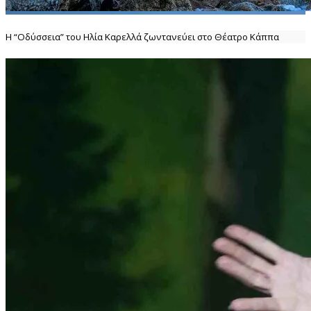
Η “Οδύσσεια” του Ηλία Καρελλά ζωντανεύει στο Θέατρο Κάππα