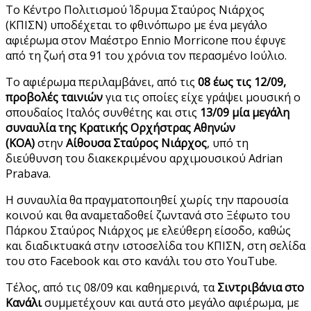
Το Κέντρο Πολιτισμού Ίδρυμα Σταύρος Νιάρχος
(ΚΠΙΣΝ) υποδέχεται το φθινόπωρο με ένα μεγάλο
αφιέρωμα στον Μαέστρο Ennio Morricone που έφυγε
από τη ζωή στα 91 του χρόνια τον περασμένο Ιούλιο.
Το αφιέρωμα περιλαμβάνει, από τις
08 έως τις 12/09,
προβολές ταινιών
για τις οποίες είχε γράψει μουσική ο
σπουδαίος Ιταλός συνθέτης και στις
13/09 μία μεγάλη
συναυλία της Κρατικής Ορχήστρας Αθηνών
(ΚΟΑ)
στην
Αίθουσα Σταύρος Νιάρχος
, υπό τη
διεύθυνση του διακεκριμένου αρχιμουσικού Adrian
Prabava.
Η συναυλία θα πραγματοποιηθεί χωρίς την παρουσία
κοινού και θα αναμεταδοθεί ζωντανά στο Ξέφωτο του
Πάρκου Σταύρος Νιάρχος με ελεύθερη είσοδο, καθώς
και διαδικτυακά στην ιστοσελίδα του ΚΠΙΣΝ, στη σελίδα
του στο Facebook και στο κανάλι του στο YouTube.
Τέλος, από τις 08/09 και καθημερινά, τα
Σιντριβάνια στο
Κανάλι
συμμετέχουν και αυτά στο μεγάλο αφιέρωμα, με