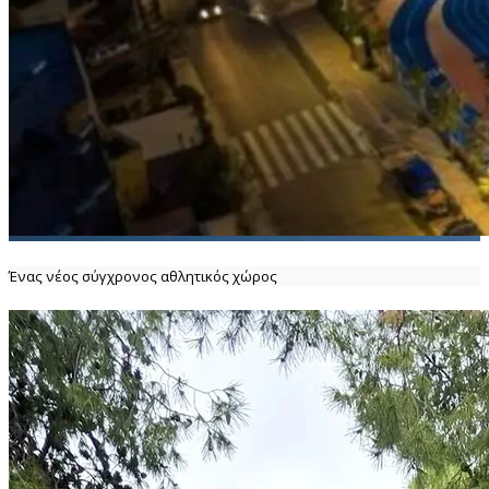
Ένας νέος σύγχρονος αθλητικός χώρος