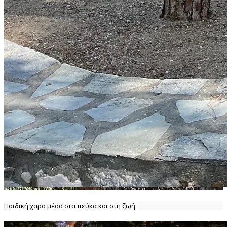
Παιδική χαρά μέσα στα πεύκα και στη ζωή