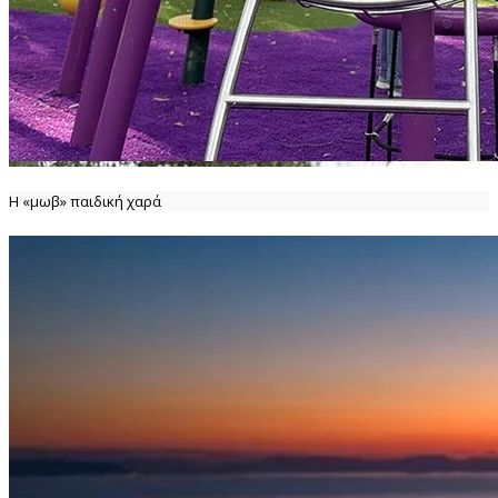
Η «μωβ» παιδική χαρά