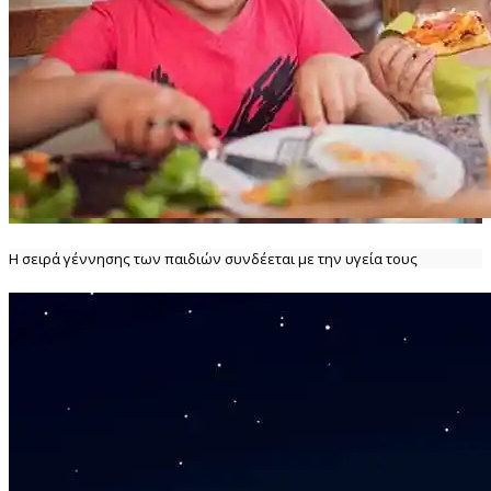
Η σειρά γέννησης των παιδιών συνδέεται με την υγεία τους