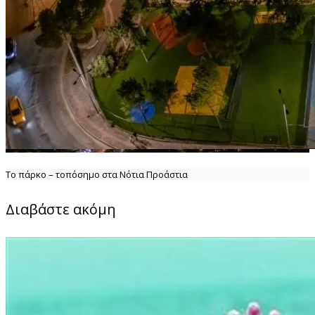
Το πάρκο – τοπόσημο στα Νότια Προάστια
Διαβάστε ακόμη