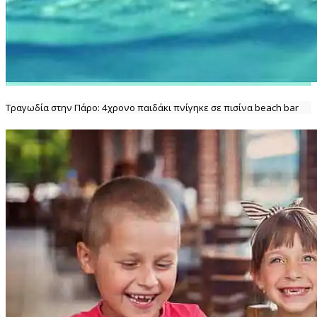
Τραγωδία στην Πάρο: 4χρονο παιδάκι πνίγηκε σε πισίνα beach bar