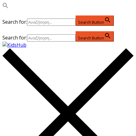
Search for:
Search Button
Search for:
Search Button