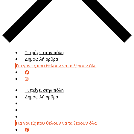
Τι τρέχει στην πόλη
Δημοφιλή άρθρα
Για γονείς που θέλουν να τα ξέρουν όλα
Τι τρέχει στην πόλη
Δημοφιλή άρθρα
Μενού
Μεν
Για γονείς που θέλουν να τα ξέρουν όλα