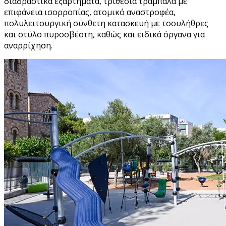
διαδραστικά εξαρτήματα, τριθέσια τραμπάλα με
επιφάνεια ισορροπίας, ατομικό αναστροφέα,
πολυλειτουργική σύνθετη κατασκευή με τσουλήθρες
και στύλο πυροσβέστη, καθώς και ειδικά όργανα για
αναρρίχηση.