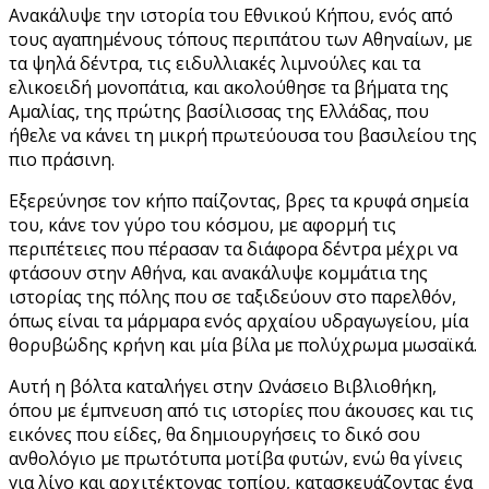
Ανακάλυψε την ιστορία του Εθνικού Κήπου, ενός από
τους αγαπημένους τόπους περιπάτου των Αθηναίων, με
τα ψηλά δέντρα, τις ειδυλλιακές λιμνούλες και τα
ελικοειδή μονοπάτια, και ακολούθησε τα βήματα της
Αμαλίας, της πρώτης βασίλισσας της Ελλάδας, που
ήθελε να κάνει τη μικρή πρωτεύουσα του βασιλείου της
πιο πράσινη.
Εξερεύνησε τον κήπο παίζοντας, βρες τα κρυφά σημεία
του, κάνε τον γύρο του κόσμου, με αφορμή τις
περιπέτειες που πέρασαν τα διάφορα δέντρα μέχρι να
φτάσουν στην Αθήνα, και ανακάλυψε κομμάτια της
ιστορίας της πόλης που σε ταξιδεύουν στο παρελθόν,
όπως είναι τα μάρμαρα ενός αρχαίου υδραγωγείου, μία
θορυβώδης κρήνη και μία βίλα με πολύχρωμα μωσαϊκά.
Αυτή η βόλτα καταλήγει στην Ωνάσειο Βιβλιοθήκη,
όπου με έμπνευση από τις ιστορίες που άκουσες και τις
εικόνες που είδες, θα δημιουργήσεις το δικό σου
ανθολόγιο με πρωτότυπα μοτίβα φυτών, ενώ θα γίνεις
για λίγο και αρχιτέκτονας τοπίου, κατασκευάζοντας ένα