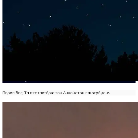
Περσείδες: Τα πεφταστέρια του Αυγούστου επιστρέφουν