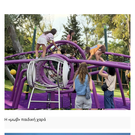
Η «μωβ» παιδική χαρά