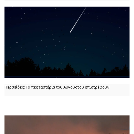
Περσείδες: Τα πεφταστέρια του Αυγούστου επιστρέφουν