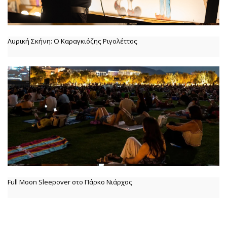
Λυρική Σκήνη: Ο Καραγκιόζης Ριγολέττος
Full Moon Sleepover στο Πάρκο Νιάρχος