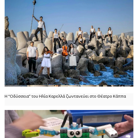
Η “Οδύσσεια” του Ηλία Καρελλά ζωντανεύει στο Θέατρο Κάππα