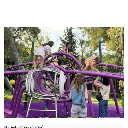
Η «μωβ» παιδική χαρά