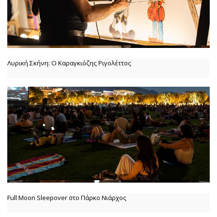
Λυρική Σκήνη: Ο Καραγκιόζης Ριγολέττος
Full Moon Sleepover στο Πάρκο Νιάρχος