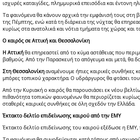
ισχυρές καταιγίδες, πλημμυρικά επεισόδια και έντονη η
Τα φαινόμενα θα κάνουν αρχικά την εμφάνισή τους στη β
της Πέμπτης, ενώ κατά τη διάρκεια της νύχτας θα επηρεα
κυρίως στα ανατολικά και νότια τμήματα της χώρας και τ
Ο καιρός σε Αττική και Θεσσαλονίκη
Η Αττική
θα επηρεαστεί από το κύμα αστάθειας που περιμ
βαθμούς. Από την Παρασκευή το απόγευμα και μετά, θα δο
Στη Θεσσαλονίκη
αναμένουμε ήπιες καιρικές συνθήκες κα
μπόρες τοπικού χαρακτήρα. Ο υδράργυρος θα φτάσει τους
Από την Κυριακή ο καιρός θα παρουσιάσει εκ νέου βελτίω
πιθανότητα τοπικών φαινομένων θα περιορίζεται κυρίως 
σταθερές καιρικές συνθήκες σε όλη σχεδόν την Ελλάδα.
Έκτακτο δελτίο επιδείνωσης καιρού από την ΕΜΥ
Έκτακτο δελτίο επιδείνωσης του καιρού εξέδωσε η ΕΜΥ, π
Τα φαινόμενα θα συνοδεύονται κατά τόπους από ισχυρού