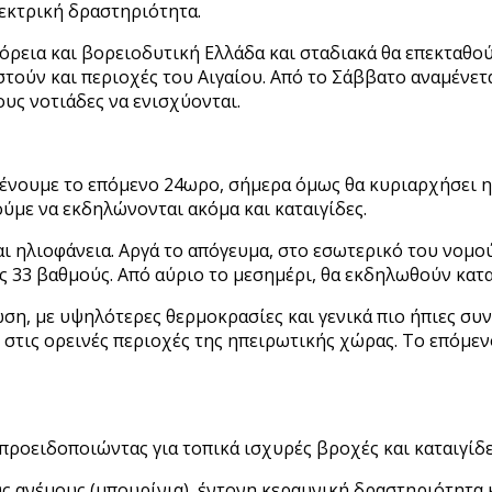
λεκτρική δραστηριότητα.
όρεια και βορειοδυτική Ελλάδα και σταδιακά θα επεκταθού
στούν και περιοχές του Αιγαίου. Από το Σάββατο αναμένετα
ους νοτιάδες να ενισχύονται.
ένουμε το επόμενο 24ωρο, σήμερα όμως θα κυριαρχήσει η 
ύμε να εκδηλώνονται ακόμα και καταιγίδες.
ι ηλιοφάνεια. Αργά το απόγευμα, στο εσωτερικό του νομο
 33 βαθμούς. Από αύριο το μεσημέρι, θα εκδηλωθούν κατα
ση, με υψηλότερες θερμοκρασίες και γενικά πιο ήπιες συν
στις ορεινές περιοχές της ηπειρωτικής χώρας. Το επόμεν
ροειδοποιώντας για τοπικά ισχυρές βροχές και καταιγίδες
ς ανέμους (μπουρίνια), έντονη κεραυνική δραστηριότητα 