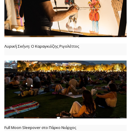
Λυρική Σκήνη: Ο Καραγκιόζης Ριγολέττος
Full Moon Sleepover στο Πάρκο Νιάρχος