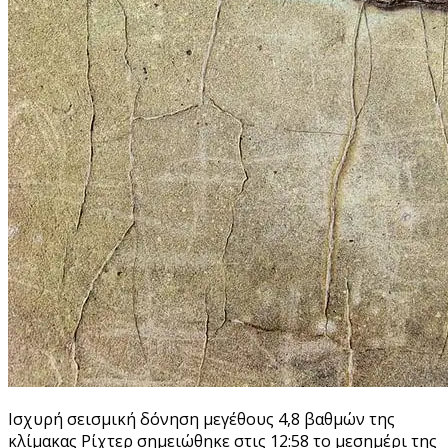
Ισχυρή σεισμική δόνηση μεγέθους 4,8 βαθμών της
κλίμακας Ρίχτερ σημειώθηκε στις 12:58 το μεσημέρι της