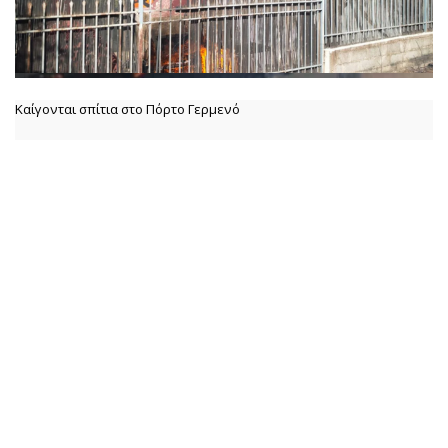
Καίγονται σπίτια στο Πόρτο Γερμενό