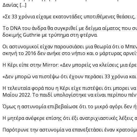
Δανίας […]
«Σε 33 χρόνια είχαμε εκατοντάδες υποτιθέμενες θεάσεις, 
Το DNA του άνδρα θα συγκριθεί με δείγμα αίματος που 
δοκιμής Guthrie με τρύπημα στη φτέρνα.
Οι αστυνομικοί είχαν παρουσιάσει μια θεωρία ότι ο Μπε
σκηνή το 2016 δεν ανήκε στο νήπιο και ο μάρτυρας αρνεί
Η Κέρι είπε στην Mirror: «Δεν μπορείς να κλείσεις μια έ
«Δεν μπορώ να πιστέψω ότι έχουν περάσει 33 χρόνια και 
Η τελευταία φορά που η Κέρι είχε πιστέψει ότι μπορει ν
Μαΐου 2022. Το παιδί υπολογίστηκε να είναι περίπου πέντ
Όμως η αστυνομία επιβεβαίωσε ότι το μικρό αγόρι δεν ή
Η μητέρα ανέφερε επίσης ότι έξι ανατριχιαστικές λέξεις
Παρότρυνε την αστυνομία να επανεξετάσει έναν κρατούμε