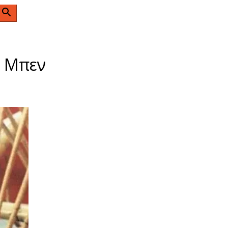
n
ο Μπεν