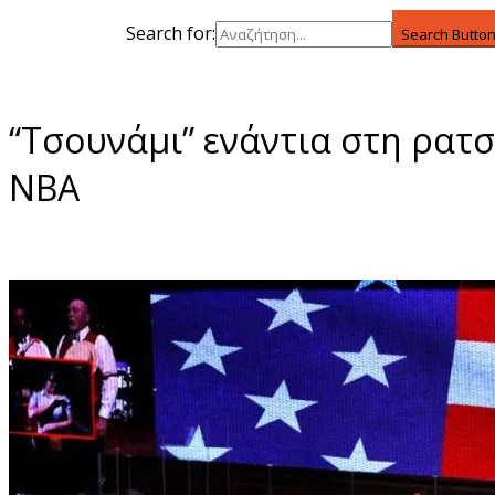
Search for:
Search Butto
“Τσουνάμι” ενάντια στη ρατσ
NBA