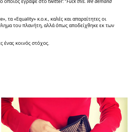
οποίος έγραψε στο twitter: “
Fuck this. We demand
 τα «Equality» κ.ο.κ., καλές και απαραίτητες οι
θλημα του πλανήτη, αλλά όπως αποδείχθηκε εκ των
ς ένας κοινός στόχος.