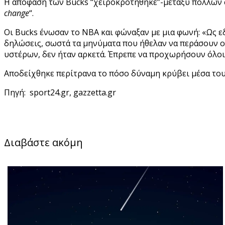
Η απόφαση των Bucks “χειροκροτήθηκε”-μεταξύ πολλών στ
change
“.
Οι Bucks
ένωσαν το ΝΒΑ και φώναξαν με μια φωνή: «Ως εδώ!
δηλώσεις, σωστά τα μηνύματα που ήθελαν να περάσουν ο
υστέρων, δεν ήταν αρκετά. Έπρεπε να προχωρήσουν όλοι 
Αποδείχθηκε περίτρανα το πόσο δύναμη κρύβει μέσα του 
Πηγή: sport24.gr, gazzetta.gr
Διαβάστε ακόμη