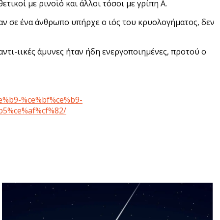
ικοί με ρινοϊό και άλλοι τόσοι με γρίπη Α.
, αν σε ένα άνθρωπο υπήρχε ο ιός του κρυολογήματος, δεν
 αντι-ιικές άμυνες ήταν ήδη ενεργοποιημένες, προτού ο
e%b9-%ce%bf%ce%b9-
5%ce%af%cf%82/