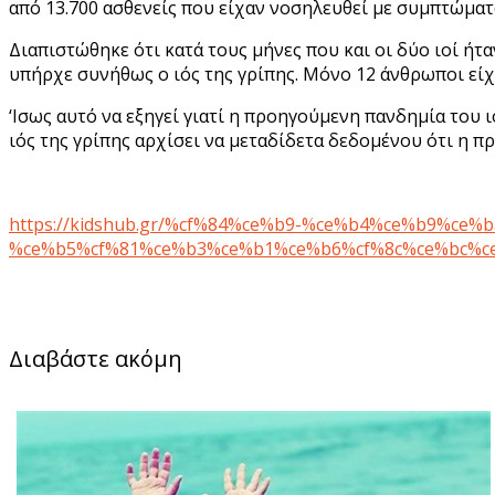
από 13.700 ασθενείς που είχαν νοσηλευθεί με συμπτώματα
Διαπιστώθηκε ότι κατά τους μήνες που και οι δύο ιοί ήτ
υπήρχε συνήθως ο ιός της γρίπης. Μόνο 12 άνθρωποι είχ
‘Ισως αυτό να εξηγεί γιατί η προηγούμενη πανδημία του 
ιός της γρίπης αρχίσει να μεταδίδετα δεδομένου ότι η π
https://kidshub.gr/%cf%84%ce%b9-%ce%b4%ce%b9%c
%ce%b5%cf%81%ce%b3%ce%b1%ce%b6%cf%8c%ce%bc%c
Διαβάστε ακόμη