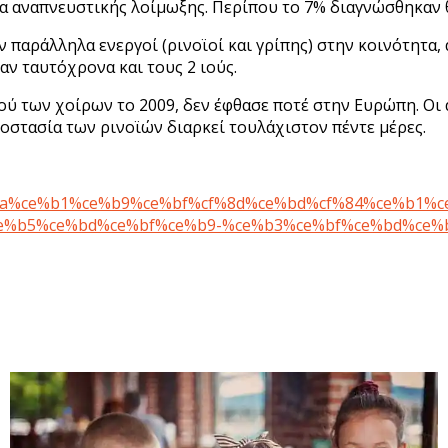
 αναπνευστικής λοίμωξης. Περίπου το 7% διαγνώσθηκαν θετ
αν παράλληλα ενεργοί (ρινοϊοί και γρίπης) στην κοινότητα
αν ταυτόχρονα και τους 2 ιούς.
ιού των χοίρων το 2009, δεν έφθασε ποτέ στην Ευρώπη. Οι
ροστασία των ρινοϊών διαρκεί τουλάχιστον πέντε μέρες.
e%ba%ce%b1%ce%b9%ce%bf%cf%8d%ce%bd%cf%84%ce%b1%c
e%b5%ce%bd%ce%bf%ce%b9-%ce%b3%ce%bf%ce%bd%ce%b