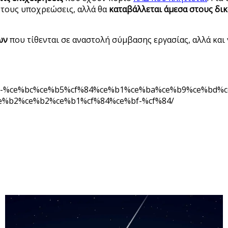
 τους υποχρεώσεις, αλλά θα
καταβάλλεται άμεσα στους δι
ων
που τίθενται σε αναστολή σύμβασης εργασίας, αλλά και 
e%b1-%ce%bc%ce%b5%cf%84%ce%b1%ce%ba%ce%b9%ce%bd%
e%b2%ce%b2%ce%b1%cf%84%ce%bf-%cf%84/