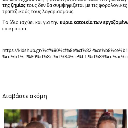
της ζημίας
τους δεν θα συμψηφίζεται με τις φορολογικές
τραπεζικούς τους λογαριασμούς.
Το ίδιο ισχύει και για την
κύρια κατοικία των εργαζομέν
επικράτεια.
https://kidshub.gr/%cf%80%cf%8e%cf%82-%ce%b8%c
%ce%b1%cf%80%cf%8c-%cf%84%ce%bf-%cf%83%ce%ac%c
Διαβάστε ακόμη