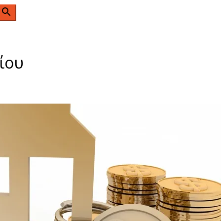
n
κίου