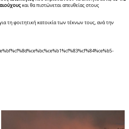
καιούχους
και θα πιστώνεται απευθείας στους
για τη φοιτητική κατοικία των τέκνων τους, ανά την
ce%bf%cf%8d%ce%bc%ce%b1%cf%83%cf%84%ce%b5-