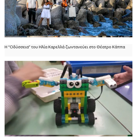
Η “Οδύσσεια” του Ηλία Καρελλά ζωντανεύει στο Θέατρο Κάππα