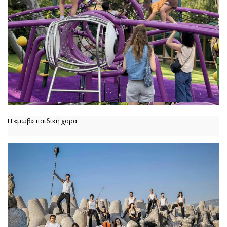
Η «μωβ» παιδική χαρά