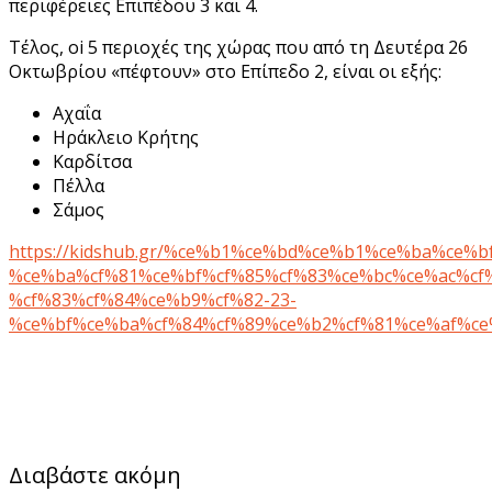
περιφέρειες Eπιπέδου 3 και 4.
Τέλος, oi 5 περιοχές της χώρας που από τη Δευτέρα 26
Οκτωβρίου «πέφτουν» στο Επίπεδο 2, είναι οι εξής:
Αχαΐα
Ηράκλειο Κρήτης
Καρδίτσα
Πέλλα
Σάμος
https://kidshub.gr/%ce%b1%ce%bd%ce%b1%ce%ba%ce%
%ce%ba%cf%81%ce%bf%cf%85%cf%83%ce%bc%ce%ac%cf
%cf%83%cf%84%ce%b9%cf%82-23-
%ce%bf%ce%ba%cf%84%cf%89%ce%b2%cf%81%ce%af%ce
Διαβάστε ακόμη