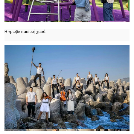
Η «μωβ» παιδική χαρά