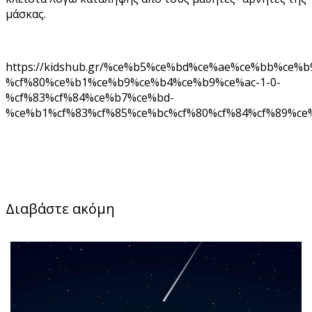
μάσκας.
https://kidshub.gr/%ce%b5%ce%bd%ce%ae%ce%bb%ce%
%cf%80%ce%b1%ce%b9%ce%b4%ce%b9%ce%ac-1-0-
%cf%83%cf%84%ce%b7%ce%bd-
%ce%b1%cf%83%cf%85%ce%bc%cf%80%cf%84%cf%89%ce
Διαβάστε ακόμη