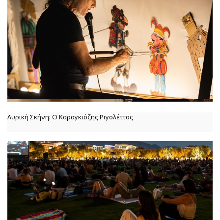
Λυρική Σκήνη: Ο Καραγκιόζης Ριγολέττος