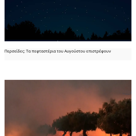
Περσείδες: Τα πεφταστέρια του Αυγούστου επιστρέφουν