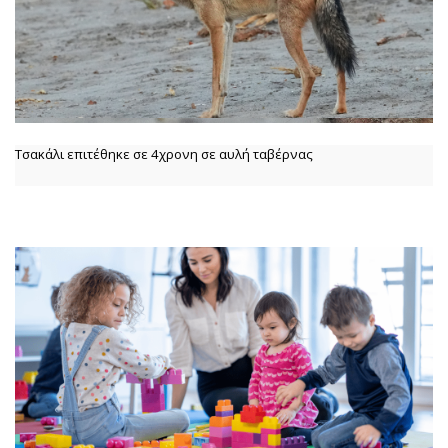
Τσακάλι επιτέθηκε σε 4χρονη σε αυλή ταβέρνας