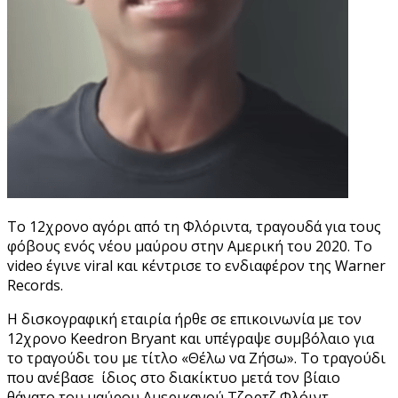
Το 12χρονο αγόρι από τη Φλόριντα, τραγουδά για τους
φόβους ενός νέου μαύρου στην Αμερική του 2020. Το
video έγινε viral και κέντρισε το ενδιαφέρον της Warner
Records.
Η δισκογραφική εταιρία ήρθε σε επικοινωνία με τον
12χρονο Keedron Bryant και υπέγραψε συμβόλαιο για
το τραγούδι του με τίτλο «Θέλω να Ζήσω». Το τραγούδι
που ανέβασε ίδιος στο διακίκτυο μετά τον βίαιο
θάνατο του μαύρου Αμερικανού Τζορτζ Φλόιντ.