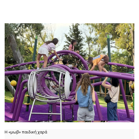
Η «μωβ» παιδική χαρά