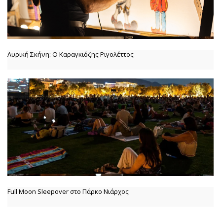
Λυρική Σκήνη: Ο Καραγκιόζης Ριγολέττος
Full Moon Sleepover στο Πάρκο Νιάρχος