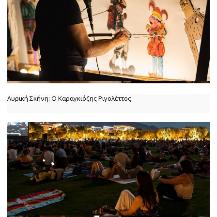
Λυρική Σκήνη: Ο Καραγκιόζης Ριγολέττος