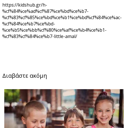
https://kidshub.gr/h-
%cf%84%ce%ad%cf%87%ce%bd%ce%b7-
%cf%83%cf%85%ce%bd%ce%b1%ce%bd%cf%84%ce%ac-
%cf%84%ce%b7%ce%bd-
%ce%b5%ce%bb%cf%80%ce%af%ce%b4%ce%b1-
%cf%83%cf%84%ce%b7-little-amal/
Διαβάστε ακόμη