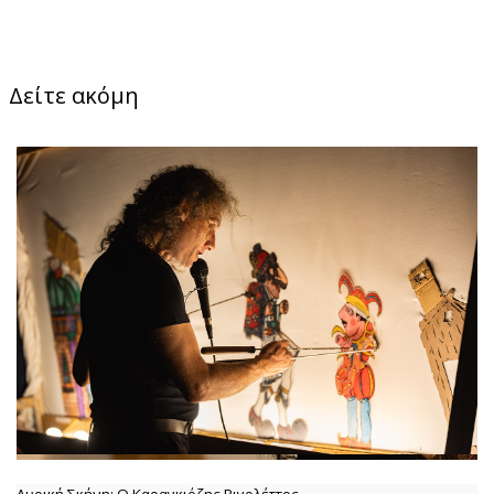
Δείτε ακόμη
Λυρική Σκήνη: Ο Καραγκιόζης Ριγολέττος