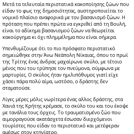
Μετά τα τελευταία περιστατικά κακοποίησης ζώων που
είδαν το φως της δημοσιότητας, αυστηροποιείται το
νομικό πλαίσιο αναφορικά με τον βασανισμό ζώων. Η
πρόταση που πρέπει πρώτα να εγκριθεί από τη Βουλή,
είναι το αδίκημα βασανισμού ζώων να θεωρείται
κακούργημα κι όχι πλημμέλημα που είναι σήμερα.
Υπενθυμίζουμε ότι το πιο πρόσφατο περιστατικό
σημειώθηκε στην Άνω Νεάπολη Νίκαιας, όπου το πρωί
της Τρίτης ένας άνδρας μαχαίρωνε σκύλο, με τέτοιο
μένος που του τρύπησε τον πνεύμονα, σύμφωνα με
μαρτυρίες. Ο σκύλος ήταν ημιλιπόθυμος γιατί είχε
χάσει πάρα πολύ αίμα, ωστόσο, ο δράστης δεν
σταματούσε.
Λίγες μέρες μόλις νωρίτερα ένας αλλος δράστης, στα
Χανιά της Κρήτης κρέμασε, το σκύλο του και του έκοψε
με τανάλια τους όρχεις. Το τραυματισμένο ζώο που
αιμορραγούσε ακατάσχετα έσωσαν διερχόμενοι
τουρίστες που είδαν το περιστατικό και μετέφεραν
αμέσως στον κτηνίατρο.