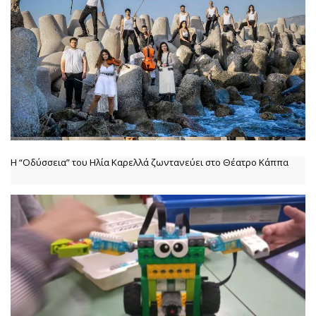
Η “Οδύσσεια” του Ηλία Καρελλά ζωντανεύει στο Θέατρο Κάππα