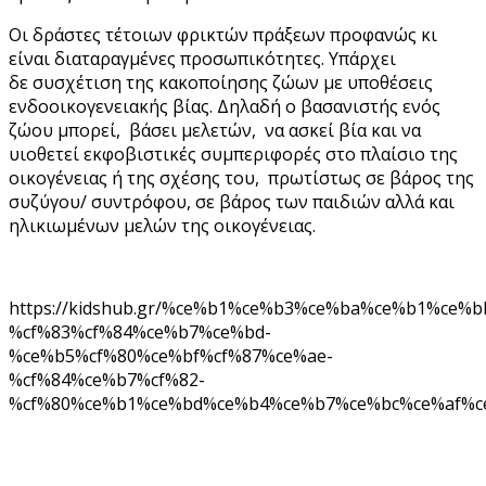
Οι δράστες τέτοιων φρικτών πράξεων προφανώς κι
είναι διαταραγμένες προσωπικότητες. Υπάρχει
δε συσχέτιση της κακοποίησης ζώων με υποθέσεις
ενδοοικογενειακής βίας. Δηλαδή ο βασανιστής ενός
ζώου μπορεί, βάσει μελετών, να ασκεί βία και να
υιοθετεί εκφοβιστικές συμπεριφορές στο πλαίσιο της
οικογένειας ή της σχέσης του, πρωτίστως σε βάρος της
συζύγου/ συντρόφου, σε βάρος των παιδιών αλλά και
ηλικιωμένων μελών της οικογένειας.
https://kidshub.gr/%ce%b1%ce%b3%ce%ba%ce%b1%ce%
%cf%83%cf%84%ce%b7%ce%bd-
%ce%b5%cf%80%ce%bf%cf%87%ce%ae-
%cf%84%ce%b7%cf%82-
%cf%80%ce%b1%ce%bd%ce%b4%ce%b7%ce%bc%ce%af%c