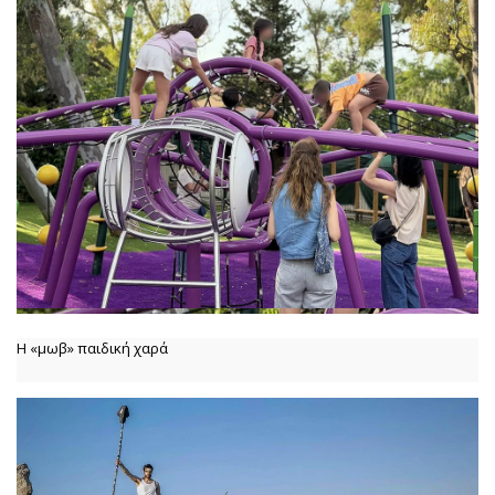
Η «μωβ» παιδική χαρά