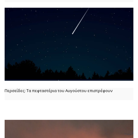
Περσείδες: Τα πεφταστέρια του Αυγούστου επιστρέφουν