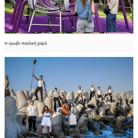
Η «μωβ» παιδική χαρά