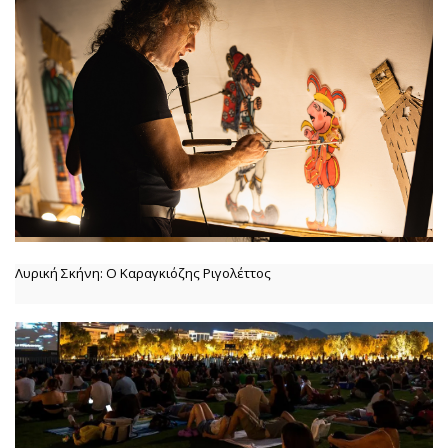
Λυρική Σκήνη: Ο Καραγκιόζης Ριγολέττος