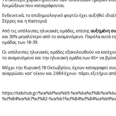
λοιμώξεων που καταγράφονται.
Ενδεικτικά, το επιδημιολογικό φορτίο έχει αυξηθεί ιδια
Σέρρες και η Καστοριά.
Από τις υπόλοιπες ηλικιακές ομάδες, επίσης
αυξημένη συ
και 30% μεγαλύτερο από το αναμενόμενο. Παρόλα αυτά τη
ομάδας των 18-39.
Οι υπόλοιπες ηλικιακές ομάδες εξακολουθούν να κατέχου
το αναμενόμενο και την ηλικιακή ομάδα των 65+ να βρί
Μέχρι την Κυριακή 18 Οκτωβρίου, έχουν καταγραφεί συν
αναρρώσει κατ’ οίκον και 2.684 έχουν πάρει εξιτήριο απ
https://kidshub.gr/%ce%bf%ce%b9-%ce%ba%cf%8c%c
%cf%84%ce%b7%cf%82-%ce%b1%cf%84%cf%84%ce%b9%c