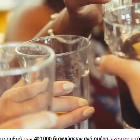
 το ρυθμό των
400.000 διαγνώσεων ανά ημέρα,
έχοντας φτά