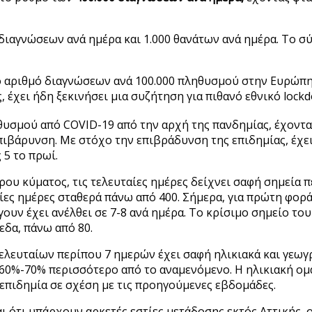
 διαγνώσεων ανά ημέρα και 1.000 θανάτων ανά ημέρα. Το 
 αριθμό διαγνώσεων ανά 100.000 πληθυσμού στην Ευρώπη μ
 έχει ήδη ξεκινήσει μια συζήτηση για πιθανό εθνικό lockd
θυσμού από COVID-19 από την αρχή της πανδημίας, έχοντα
πιβάρυνση. Με στόχο την επιβράδυνση της επιδημίας, έχε
 5 το πρωί.
ερου κύματος, τις τελευταίες ημέρες δείχνει σαφή σημεία
ίες ημέρες σταθερά πάνω από 400. Σήμερα, για πρώτη φορ
υν έχει ανέλθει σε 7-8 ανά ημέρα. Το κρίσιμο σημείο το
εδα, πάνω από 80.
λευταίων περίπου 7 ημερών έχει σαφή ηλικιακά και γεωγρ
 60%-70% περισσότερο από το αναμενόμενο. Η ηλικιακή ομά
 επιδημία σε σχέση με τις προηγούμενες εβδομάδες.
 ότι υπάρχουν αρκετές εστίες μετάδοσης εκτός Αττικής, 