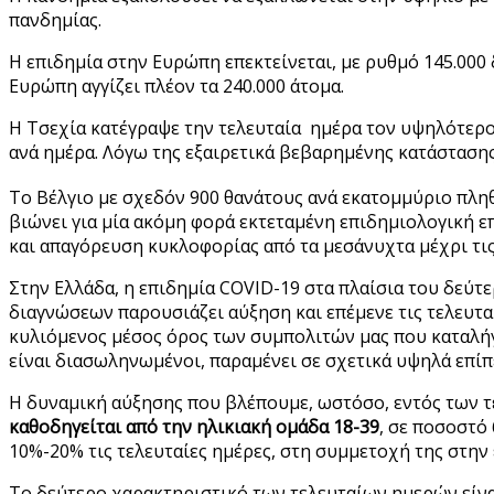
πανδημίας.
Η επιδημία στην Ευρώπη επεκτείνεται, με ρυθμό 145.000
Ευρώπη αγγίζει πλέον τα 240.000 άτομα.
Η Τσεχία κατέγραψε την τελευταία ημέρα τον υψηλότερο
ανά ημέρα. Λόγω της εξαιρετικά βεβαρημένης κατάστασης,
Το Βέλγιο με σχεδόν 900 θανάτους ανά εκατομμύριο πλη
βιώνει για μία ακόμη φορά εκτεταμένη επιδημιολογική ε
και απαγόρευση κυκλοφορίας από τα μεσάνυχτα μέχρι τις
Στην Ελλάδα, η επιδημία COVID-19 στα πλαίσια του δεύτ
διαγνώσεων παρουσιάζει αύξηση και επέμενε τις τελευτα
κυλιόμενος μέσος όρος των συμπολιτών μας που καταλήγο
είναι διασωληνωμένοι, παραμένει σε σχετικά υψηλά επίπ
Η δυναμική αύξησης που βλέπουμε, ωστόσο, εντός των τε
καθοδηγείται από την ηλικιακή ομάδα 18-39
, σε ποσοστό
10%-20% τις τελευταίες ημέρες, στη συμμετοχή της στην
Το δεύτερο χαρακτηριστικό των τελευταίων ημερών είναι