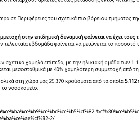
ίτερα σε Περιφέρειες του σχετικά πιο βόρειου τμήματος τη
μμετοχή στην επιδημική δυναμική φαίνεται να έχει τους τ
ν τελευταία εβδομάδα φαίνεται να μειώνεται το ποσοστό τ
ν σχετικά χαμηλά επίπεδα, με την ηλικιακή ομάδα των 1-
σκεται μεσοσταθμικά με 40% χαμηλότερη συμμετοχή από τη
ολικά στη χώρα μας 25.370 κρούσματα από τα οποία
5.112
ό το νοσοκομείο.
e%ba%ce%ba%ce%b9%ce%bd%ce%b5%cf%82-%cf%80%ce%b5%
e%ba%ce%ae%cf%82-2/