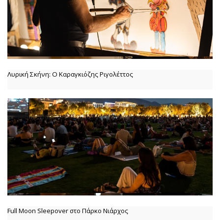
Λυρική Σκήνη: Ο Καραγκιόζης Ριγολέττος
Full Moon Sleepover στο Πάρκο Νιάρχος