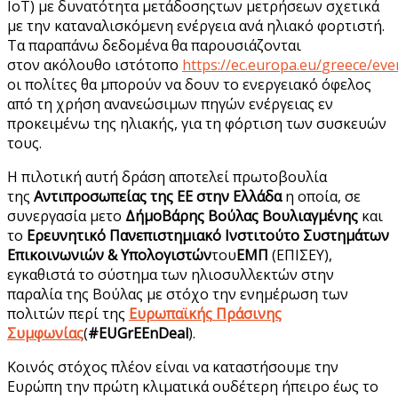
ΙοΤ
)
με δυνατότητα
μετάδοσης
των μετρήσεων
σχετικά
με την
καταναλισκόμενη ενέργεια ανά ηλιακό φορτιστή.
Τα παραπάνω δεδομένα θα παρουσιάζονται
στον
ακόλουθο
ιστότοπο
https
://
ec
.
europa
.
eu
/
greece
/
eve
οι πολίτες θα μπορούν να δουν το ενεργειακό όφελος
από τη χρήση
ανανεώσιμων πηγών ενέργειας εν
προκειμένω της ηλιακής
, για τη φόρτιση των συσκευών
τους.
Η πιλοτική αυτή δράση αποτελεί πρωτοβουλία
της
Αντιπροσωπείας της ΕΕ στην Ελλάδα
η οποία, σε
συνεργασία με
το
Δήμο
Βάρης Βούλας Βουλιαγμένης
και
το
Ερευνητικό Πανεπιστημιακό Ινστιτούτο Συστημάτων
Επικοινωνιών & Υπολογιστών
του
ΕΜΠ
(ΕΠΙΣΕΥ),
εγκαθιστά το σύστημα των ηλιοσυλλεκτών στην
παραλία της Βούλας με στόχο την ενημέρωση των
πολιτών περί της
Ευρωπαϊκής
Πράσινης
Συμφωνίας
(
#
EUGrEEnDeal
).
Κοινός στόχος πλέον είναι να καταστήσουμε την
Ευρώπη την πρώτη κλιματικά ουδέτερη ήπειρο έως το