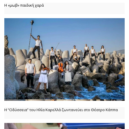
Η «μωβ» παιδική χαρά
Η “Οδύσσεια” του Ηλία Καρελλά ζωντανεύει στο Θέατρο Κάππα