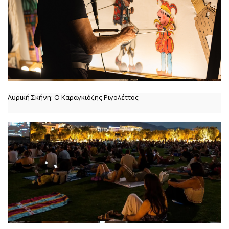
Λυρική Σκήνη: Ο Καραγκιόζης Ριγολέττος