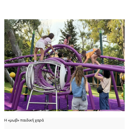
Η «μωβ» παιδική χαρά