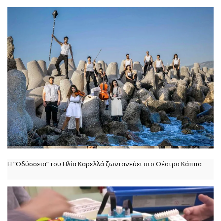
Η “Οδύσσεια” του Ηλία Καρελλά ζωντανεύει στο Θέατρο Κάππα