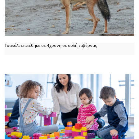
Τσακάλι επιτέθηκε σε 4χρονη σε αυλή ταβέρνας