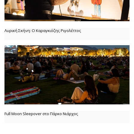
Λυρική Σκήνη: Ο Καραγκιόζης Ριγολέττος
Full Moon Sleepover στο Πάρκο Νιάρχος