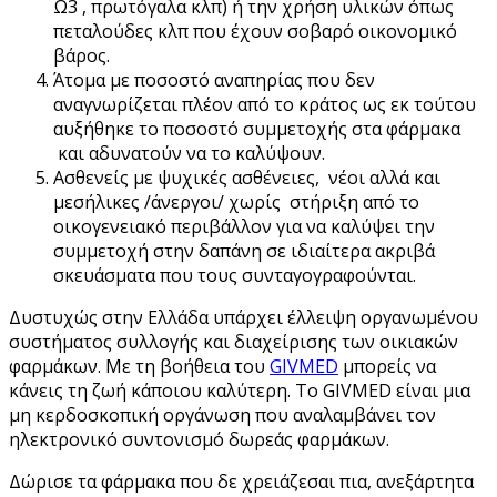
Ω3 , πρωτόγαλα κλπ) ή την χρήση υλικών όπως
πεταλούδες κλπ που έχουν σοβαρό οικονομικό
βάρος.
Άτομα με ποσοστό αναπηρίας που δεν
αναγνωρίζεται πλέον από το κράτος ως εκ τούτου
αυξήθηκε το ποσοστό συμμετοχής στα φάρμακα
και αδυνατούν να το καλύψουν.
Ασθενείς με ψυχικές ασθένειες, νέοι αλλά και
μεσήλικες /άνεργοι/ χωρίς στήριξη από το
οικογενειακό περιβάλλον για να καλύψει την
συμμετοχή στην δαπάνη σε ιδιαίτερα ακριβά
σκευάσματα που τους συνταγογραφούνται.
Δυστυχώς στην Ελλάδα υπάρχει έλλειψη οργανωμένου
συστήματος συλλογής και διαχείρισης των οικιακών
φαρμάκων. Με τη βοήθεια του
GIVMED
μπορείς να
κάνεις τη ζωή κάποιου καλύτερη. Το GIVMED είναι μια
μη κερδοσκοπική οργάνωση που αναλαμβάνει τον
ηλεκτρονικό συντονισμό δωρεάς φαρμάκων.
Δώρισε τα φάρμακα που δε χρειάζεσαι πια, ανεξάρτητα