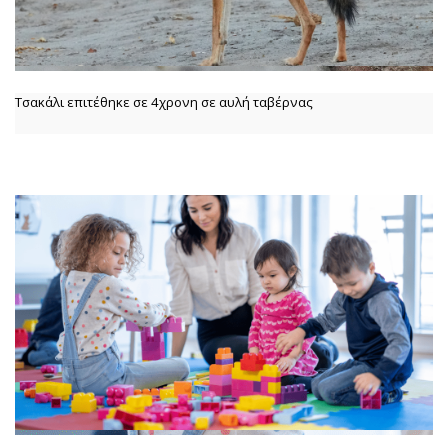
Τσακάλι επιτέθηκε σε 4χρονη σε αυλή ταβέρνας