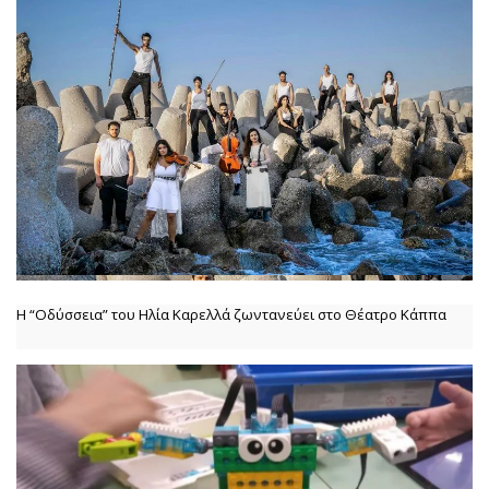
Η “Οδύσσεια” του Ηλία Καρελλά ζωντανεύει στο Θέατρο Κάππα