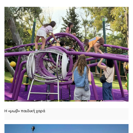
Η «μωβ» παιδική χαρά