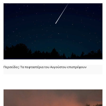
Περσείδες: Τα πεφταστέρια του Αυγούστου επιστρέφουν