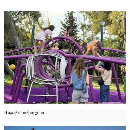
Η «μωβ» παιδική χαρά