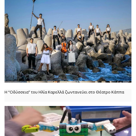
Η “Οδύσσεια” του Ηλία Καρελλά ζωντανεύει στο Θέατρο Κάππα