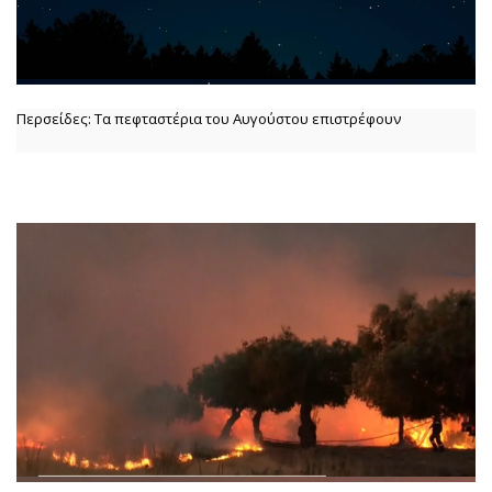
Περσείδες: Τα πεφταστέρια του Αυγούστου επιστρέφουν