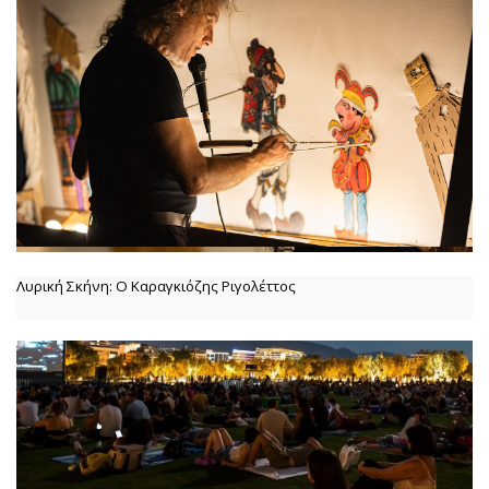
Λυρική Σκήνη: Ο Καραγκιόζης Ριγολέττος