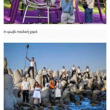
Η «μωβ» παιδική χαρά