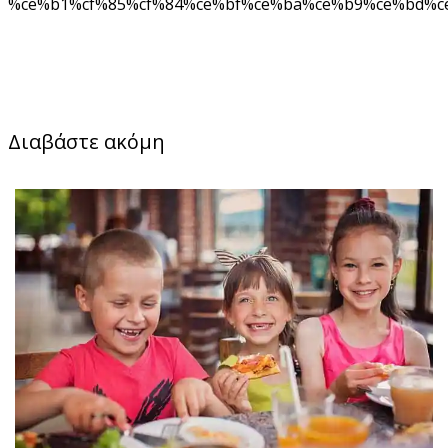
%ce%b1%cf%85%cf%84%ce%bf%ce%ba%ce%b9%ce%bd%ce
Διαβάστε ακόμη