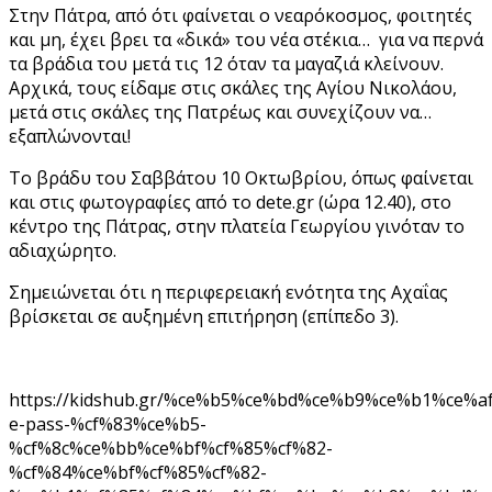
Στην Πάτρα, από ότι φαίνεται ο νεαρόκοσμος, φοιτητές
και μη, έχει βρει τα «δικά» του νέα στέκια… για να περνά
τα βράδια του μετά τις 12 όταν τα μαγαζιά κλείνουν.
Αρχικά, τους είδαμε στις σκάλες της Αγίου Νικολάου,
μετά στις σκάλες της Πατρέως και συνεχίζουν να…
εξαπλώνονται!
Το βράδυ του Σαββάτου 10 Οκτωβρίου, όπως φαίνεται
και στις φωτογραφίες από το dete.gr (ώρα 12.40), στο
κέντρο της Πάτρας, στην πλατεία Γεωργίου γινόταν το
αδιαχώρητο.
Σημειώνεται ότι η περιφερειακή ενότητα της Αχαΐας
βρίσκεται σε αυξημένη επιτήρηση (επίπεδο 3).
https://kidshub.gr/%ce%b5%ce%bd%ce%b9%ce%b1%ce%a
e-pass-%cf%83%ce%b5-
%cf%8c%ce%bb%ce%bf%cf%85%cf%82-
%cf%84%ce%bf%cf%85%cf%82-