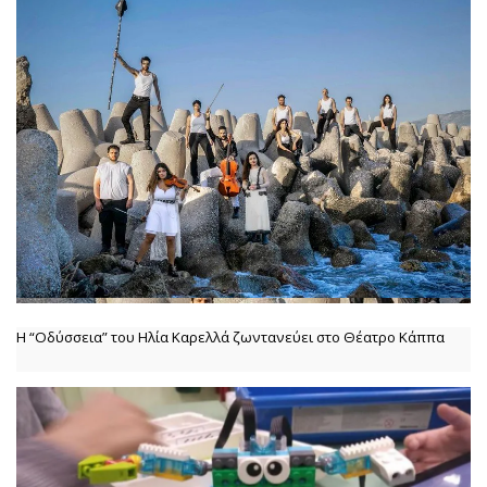
Η “Οδύσσεια” του Ηλία Καρελλά ζωντανεύει στο Θέατρο Κάππα