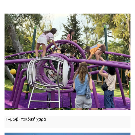
Η «μωβ» παιδική χαρά