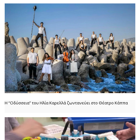
Η “Οδύσσεια” του Ηλία Καρελλά ζωντανεύει στο Θέατρο Κάππα