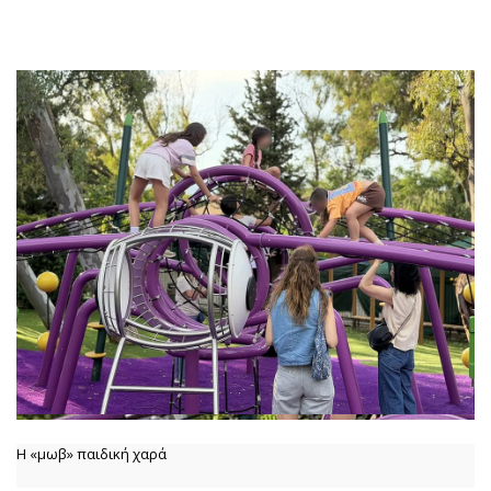
Η «μωβ» παιδική χαρά