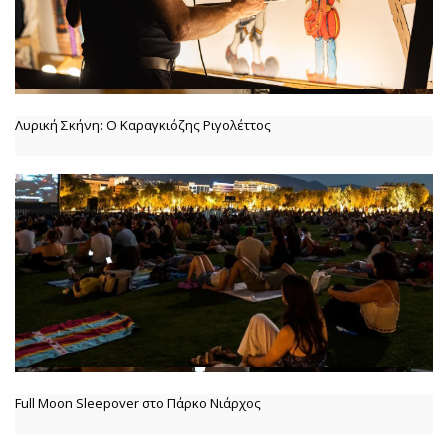
Λυρική Σκήνη: Ο Καραγκιόζης Ριγολέττος
Full Moon Sleepover στο Πάρκο Νιάρχος