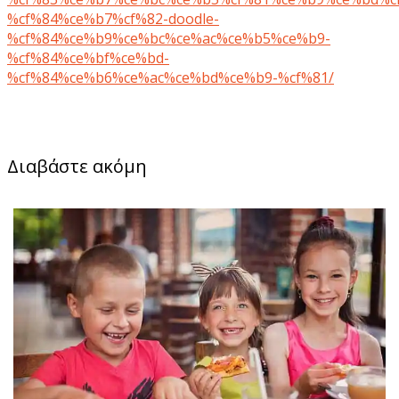
%cf%84%ce%b7%cf%82-doodle-
%cf%84%ce%b9%ce%bc%ce%ac%ce%b5%ce%b9-
%cf%84%ce%bf%ce%bd-
%cf%84%ce%b6%ce%ac%ce%bd%ce%b9-%cf%81/
Διαβάστε ακόμη