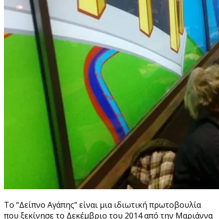
Το “Δείπνο Αγάπης” είναι μια ιδιωτική πρωτοβουλία
που ξεκίνησε το Δεκέμβριο του 2014 από την Μαριάννα