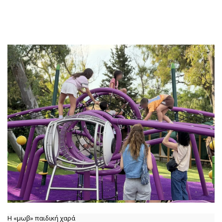
Η «μωβ» παιδική χαρά