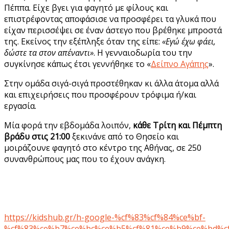
Πέππα. Είχε βγει για φαγητό με φίλους και
επιστρέφοντας αποφάσισε να προσφέρει τα γλυκά που
είχαν περισσέψει σε έναν άστεγο που βρέθηκε μπροστά
της. Εκείνος την εξέπληξε όταν της είπε:
«Εγώ έχω φάει,
δώστε τα στον απέναντι»
. Η γενναιοδωρία του την
συγκίνησε κάπως έτσι γεννήθηκε το «
Δείπνο Αγάπης
».
Στην ομάδα σιγά-σιγά προστέθηκαν κι άλλα άτομα αλλά
και επιχειρήσεις που προσφέρουν τρόφιμα ή/και
εργασία.
Μία φορά την εβδομάδα λοιπόν,
κάθε Τρίτη και Πέμπτη
βράδυ στις 21:00
ξεκινάνε από το Θησείο και
μοιράζουνε φαγητό στο κέντρο της Αθήνας, σε 250
συνανθρώπους μας που το έχουν ανάγκη.
https://kidshub.gr/h-google-%cf%83%cf%84%ce%bf-
%cf%83%ce%b7%ce%bc%ce%b5%cf%81%ce%b9%ce%bd%cf