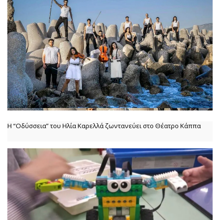
Η “Οδύσσεια” του Ηλία Καρελλά ζωντανεύει στο Θέατρο Κάππα