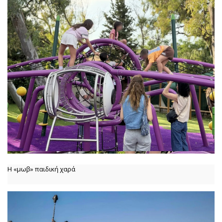
Η «μωβ» παιδική χαρά