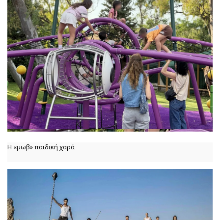
Η «μωβ» παιδική χαρά