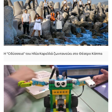
Η “Οδύσσεια” του Ηλία Καρελλά ζωντανεύει στο Θέατρο Κάππα