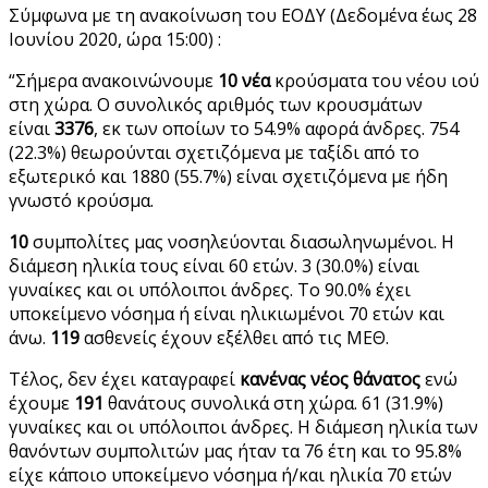
Σύμφωνα με τη ανακοίνωση του ΕΟΔΥ (Δεδομένα έως 28
Ιουνίου 2020, ώρα 15:00) :
“Σήμερα ανακοινώνουμε
10 νέα
κρούσματα του νέου ιού
στη χώρα. Ο συνολικός αριθμός των κρουσμάτων
είναι
3376
, εκ των οποίων το 54.9% αφορά άνδρες. 754
(22.3%) θεωρούνται σχετιζόμενα με ταξίδι από το
εξωτερικό και 1880 (55.7%) είναι σχετιζόμενα με ήδη
γνωστό κρούσμα.
10
συμπολίτες μας νοσηλεύονται διασωληνωμένοι. Η
διάμεση ηλικία τους είναι 60 ετών. 3 (30.0%) είναι
γυναίκες και οι υπόλοιποι άνδρες. To 90.0% έχει
υποκείμενο νόσημα ή είναι ηλικιωμένοι 70 ετών και
άνω.
119
ασθενείς έχουν εξέλθει από τις ΜΕΘ.
Τέλος, δεν έχει καταγραφεί
κανένας νέος θάνατος
ενώ
έχουμε
191
θανάτους συνολικά στη χώρα. 61 (31.9%)
γυναίκες και οι υπόλοιποι άνδρες. Η διάμεση ηλικία των
θανόντων συμπολιτών μας ήταν τα 76 έτη και το 95.8%
είχε κάποιο υποκείμενο νόσημα ή/και ηλικία 70 ετών