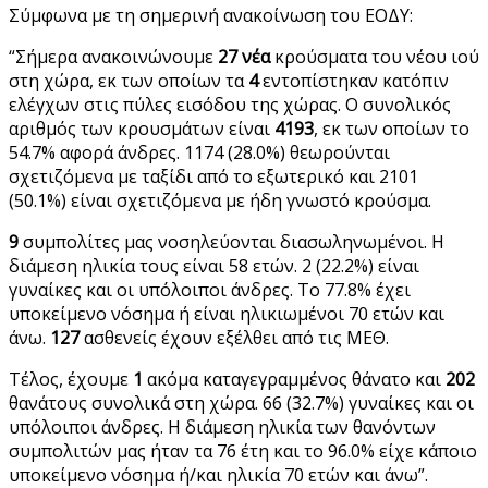
Σύμφωνα με τη σημερινή ανακοίνωση του ΕΟΔΥ:
“Σήμερα ανακοινώνουμε
27 νέα
κρούσματα του νέου ιού
στη χώρα, εκ των οποίων τα
4
εντοπίστηκαν κατόπιν
ελέγχων στις πύλες εισόδου της χώρας. Ο συνολικός
αριθμός των κρουσμάτων είναι
4193
, εκ των οποίων το
54.7% αφορά άνδρες. 1174 (28.0%) θεωρούνται
σχετιζόμενα με ταξίδι από το εξωτερικό και 2101
(50.1%) είναι σχετιζόμενα με ήδη γνωστό κρούσμα.
9
συμπολίτες μας νοσηλεύονται διασωληνωμένοι. Η
διάμεση ηλικία τους είναι 58 ετών. 2 (22.2%) είναι
γυναίκες και οι υπόλοιποι άνδρες. To 77.8% έχει
υποκείμενο νόσημα ή είναι ηλικιωμένοι 70 ετών και
άνω.
127
ασθενείς έχουν εξέλθει από τις ΜΕΘ.
Τέλος, έχουμε
1
ακόμα καταγεγραμμένος θάνατο και
202
θανάτους συνολικά στη χώρα. 66 (32.7%) γυναίκες και οι
υπόλοιποι άνδρες. Η διάμεση ηλικία των θανόντων
συμπολιτών μας ήταν τα 76 έτη και το 96.0% είχε κάποιο
υποκείμενο νόσημα ή/και ηλικία 70 ετών και άνω”.