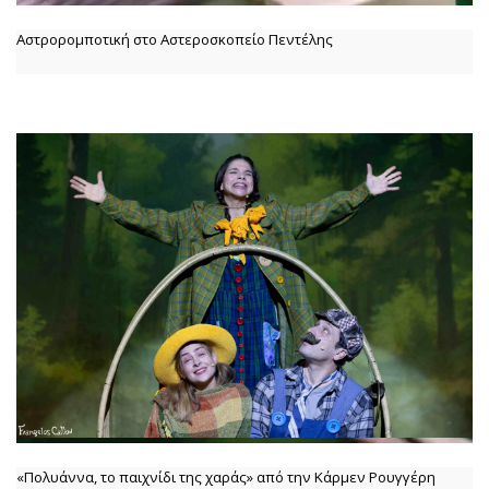
Αστρορομποτική στο Αστεροσκοπείο Πεντέλης
«Πολυάννα, το παιχνίδι της χαράς» από την Κάρμεν Ρουγγέρη