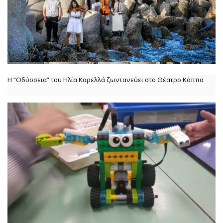
Η “Οδύσσεια” του Ηλία Καρελλά ζωντανεύει στο Θέατρο Κάππα