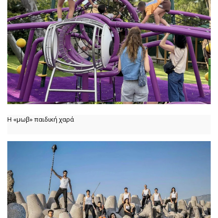
Η «μωβ» παιδική χαρά