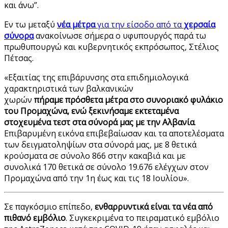
και άνω”.
Εν τω μεταξύ
νέα μέτρα
για την είσοδο από τα
χερσαία
σύνορα
ανακοίνωσε σήμερα ο υφυπουργός παρά τω
πρωθυπουργώ και κυβερνητικός εκπρόσωπος, Στέλιος
Πέτσας.
«Εξαιτίας της επιβάρυνσης στα επιδημιολογικά
χαρακτηριστικά των βαλκανικών
χωρών
πήραμε πρόσθετα μέτρα
στο συνοριακό φυλάκιο
του Προμαχώνα, ενώ ξεκινήσαμε εκτεταμένα
στοχευμένα τεστ στα σύνορά μας με την Αλβανία
.
Επιβαρυμένη εικόνα επιβεβαίωσαν και τα αποτελέσματα
των δειγματοληψίων στα σύνορά μας, με 8 θετικά
κρούσματα σε σύνολο 866 στην κακαβιά και με
συνολικά 170 θετικά σε σύνολο 19.676 ελέγχων στον
Προμαχώνα από την 1η έως και τις 18 Ιουλίου».
Σε παγκόσμιο επίπεδο,
ενθαρρυντικά είναι τα νέα από
πιθανό εμβόλιο
. Συγκεκριμένα το πειραματικό εμβόλιο