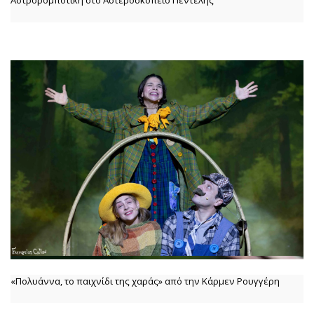
Αστρορομποτική στο Αστεροσκοπείο Πεντέλης
«Πολυάννα, το παιχνίδι της χαράς» από την Κάρμεν Ρουγγέρη