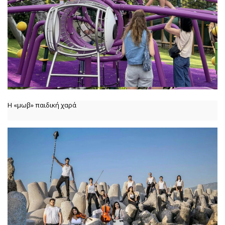
Η «μωβ» παιδική χαρά