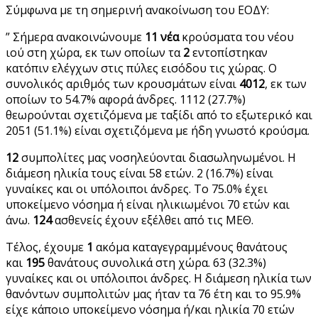
Σύμφωνα με τη σημερινή ανακοίνωση του ΕΟΔΥ:
” Σήμερα ανακοινώνουμε
11 νέα
κρούσματα του νέου
ιού στη χώρα, εκ των οποίων τα
2
εντοπίστηκαν
κατόπιν ελέγχων στις πύλες εισόδου τις χώρας. Ο
συνολικός αριθμός των κρουσμάτων είναι
4012
, εκ των
οποίων το 54.7% αφορά άνδρες. 1112 (27.7%)
θεωρούνται σχετιζόμενα με ταξίδι από το εξωτερικό και
2051 (51.1%) είναι σχετιζόμενα με ήδη γνωστό κρούσμα.
12
συμπολίτες μας νοσηλεύονται διασωληνωμένοι. Η
διάμεση ηλικία τους είναι 58 ετών. 2 (16.7%) είναι
γυναίκες και οι υπόλοιποι άνδρες. To 75.0% έχει
υποκείμενο νόσημα ή είναι ηλικιωμένοι 70 ετών και
άνω.
124
ασθενείς έχουν εξέλθει από τις ΜΕΘ.
Τέλος, έχουμε
1
ακόμα καταγεγραμμένους θανάτους
και
195
θανάτους συνολικά στη χώρα. 63 (32.3%)
γυναίκες και οι υπόλοιποι άνδρες. Η διάμεση ηλικία των
θανόντων συμπολιτών μας ήταν τα 76 έτη και το 95.9%
είχε κάποιο υποκείμενο νόσημα ή/και ηλικία 70 ετών