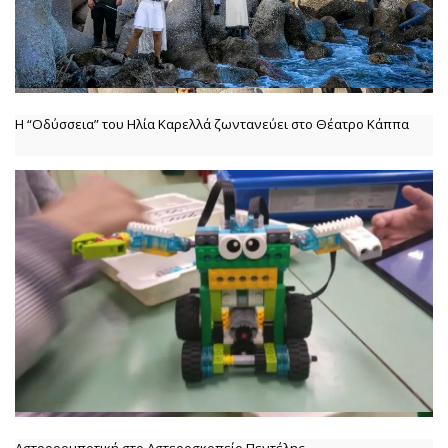
Η “Οδύσσεια” του Ηλία Καρελλά ζωντανεύει στο Θέατρο Κάππα