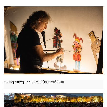
Λυρική Σκήνη: Ο Καραγκιόζης Ριγολέττος