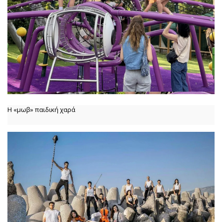
Η «μωβ» παιδική χαρά