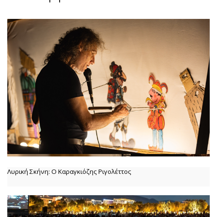
Λυρική Σκήνη: Ο Καραγκιόζης Ριγολέττος