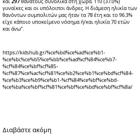
και
297
θανάτους συνολικά στη χώρα. 110 (37.0%)
γυναίκες και οι υπόλοιποι άνδρες. Η διάμεση ηλικία των
θανόντων συμπολιτών μας ήταν τα 78 έτη και το 96.3%
είχε κάποιο υποκείμενο νόσημα ή/και ηλικία 70 ετών
και άνω”.
https://kidshub.gr/%ce%bd%ce%ad%ce%b1-
%ce%bc%ce%b5%ce%bb%ce%ad%cf%84%ce%b7-
%cf%84%ce%bf%cf%85-
%cf%87%ce%ac%cf%81%ce%b2%ce%b1%ce%bd%cf%84-
%ce%b3%ce%b9%ce%b1-%cf%84%ce%bf%ce%bd-
%ce%ba%ce%bf%cf%81%ce%bf%ce%bd%ce%bf%cf%8a/
Διαβάστε ακόμη