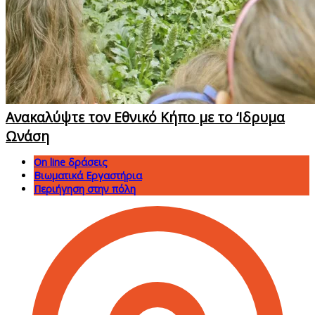
Ανακαλύψτε τον Εθνικό Κήπο με το ‘Ιδρυμα
Ωνάση
On line δράσεις
Βιωματικά Εργαστήρια
Περιήγηση στην πόλη