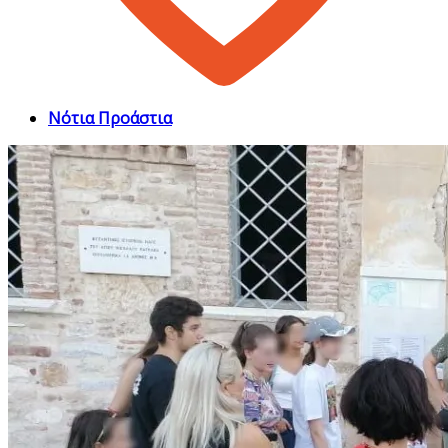
Νότια Προάστια