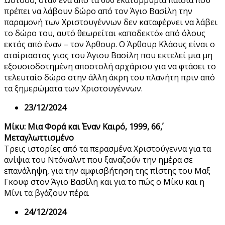
Ωστόσο, όταν ένα από τα 600 εκατομμύρια παιδιά που
πρέπει να λάβουν δώρο από τον Άγιο Βασίλη την
παραμονή των Χριστουγέννων δεν καταφέρνει να λάβει
το δώρο του, αυτό θεωρείται «αποδεκτό» από όλους
εκτός από έναν – τον Άρθουρ. Ο Άρθουρ Κλάους είναι ο
αταίριαστος γιος του Άγιου Βασίλη που εκτελεί μια μη
εξουσιοδοτημένη αποστολή αρχάριου για να φτάσει το
τελευταίο δώρο στην άλλη άκρη του πλανήτη πριν από
τα ξημερώματα των Χριστουγέννων.
23/12/2024
Μίκυ: Μια Φορά και Έναν Καιρό, 1999, 66΄,
Μεταγλωττισμένο
Τρεις ιστορίες από τα περασμένα Χριστούγεννα για τα
ανίψια του Ντόναλντ που ξαναζούν την ημέρα σε
επανάληψη, για την αμφισβήτηση της πίστης του Μαξ
Γκουφ στον Άγιο Βασίλη και για το πώς ο Μίκυ και η
Μίνι τα βγάζουν πέρα.
24/12/2024