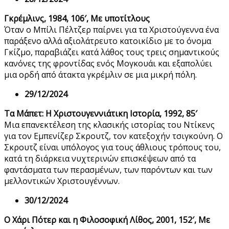
Γκρέμλινς, 1984, 106′, Με υποτίτλους
Όταν ο Μπίλι Πέλτζερ παίρνει για τα Χριστούγεννα ένα
παράξενο αλλά αξιολάτρευτο κατοικίδιο με το όνομα
Γκίζμο, παραβιάζει κατά λάθος τους τρεις σημαντικούς
κανόνες της φροντίδας ενός Μογκουάι και εξαπολύει
μια ορδή από άτακτα γκρέμλιν σε μια μικρή πόλη.
29/12/2024
Τα Μάπετ: Η Χριστουγεννιάτικη Ιστορία, 1992, 85′
Μια επανεκτέλεση της κλασικής ιστορίας του Ντίκενς
για τον Εμπενίζερ Σκρουτζ, τον κατεξοχήν τσιγκούνη. Ο
Σκρουτζ είναι υπόλογος για τους άθλιους τρόπους του,
κατά τη διάρκεια νυχτερινών επισκέψεων από τα
φαντάσματα των περασμένων, των παρόντων και των
μελλοντικών Χριστουγέννων.
30/12/2024
Ο Χάρι Πότερ και η Φιλοσοφική Λίθος, 2001, 152′, Με