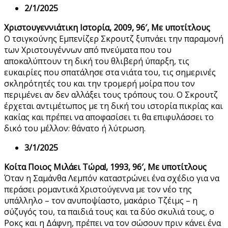
2/1/2025
Χριστουγεννιάτικη Ιστορία, 2009, 96′, Με υποτίτλους
Ο τσιγκούνης Εμπενίζερ Σκρουτζ ξυπνάει την παραμονή
των Χριστουγέννων από πνεύματα που του
αποκαλύπτουν τη δική του θλιβερή ύπαρξη, τις
ευκαιρίες που σπατάλησε στα νιάτα του, τις σημερινές
σκληρότητές του και την τρομερή μοίρα που τον
περιμένει αν δεν αλλάξει τους τρόπους του. Ο Σκρουτζ
έρχεται αντιμέτωπος με τη δική του ιστορία πικρίας και
κακίας και πρέπει να αποφασίσει τι θα επιφυλάσσει το
δικό του μέλλον: θάνατο ή λύτρωση.
3/1/2025
Κοίτα Ποιος Μιλάει Τώρα!, 1993, 96′, Με υποτίτλους
Όταν η Σαμάνθα Λεμπόν καταστρώνει ένα σχέδιο για να
περάσει ρομαντικά Χριστούγεννα με τον νέο της
υπάλληλο – τον ανυποψίαστο, μακάριο Τζέιμς – η
σύζυγός του, τα παιδιά τους και τα δύο σκυλιά τους, ο
Ροκς και η Δάφνη, πρέπει να τον σώσουν πριν κάνει ένα