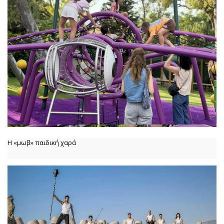
Η «μωβ» παιδική χαρά