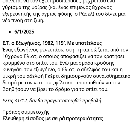
φαίνεται να τον έχει προσπεράσει, μέχρι που ένα
γύρισμα της μοίρας (και ένας επίμονος 8χρονος
εξερευνητής της άγριας φύσης, ο Ράσελ) του δίνει μια
νέα πνοή στη ζωή.
6/1/2025
Ε.Τ. ο Εξωγήινος, 1982, 115′, Με υποτίτλους
Ένας εξωγήινος μένει πίσω στη Γη και σώζεται από τον
10χρονο Έλιοτ, ο οποίος αποφασίζει να τον κρατήσει
κρυμμένο στο σπίτι του. Ενώ μια ομάδα κρούσης
κυνηγάει τον εξωγήινο, ο Έλιοτ, ο αδελφός του και η
μικρή του αδελφή Γκέρτι δημιουργούν συναισθηματικό
δεσμό με τον νέο τους φίλο και προσπαθούν να τον
βοηθήσουν να βρει το δρόμο για το σπίτι του.
*Στις 31/12, δεν θα πραγματοποιηθεί προβολή.
Τρόπος συμμετοχής
Ελεύθερη είσοδος με σειρά προτεραιότητας