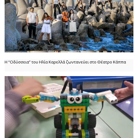
Η “Οδύσσεια” του Ηλία Καρελλά ζωντανεύει στο Θέατρο Κάππα