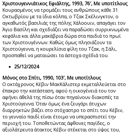
Χριστουγεννιάτικος Eφιάλτης, 1993, 76′, Με υποτίτλους
Κουρασμένος να τρομάζει τους ανθρώπους κάθε 31
Οκτωβρίου με τα ίδια κόλπα, ο Τζακ Σκέλινγκτον, ο
αγκαθωτός βασιλιάς της πόλης Χάλοουιν, απαγάγει τον
Άγιο Βασίλη και σχεδιάζει να παραδώσει συρρικνωμένα
κεφάλια και άλλα μακάβρια δώρα στα παιδιά το πρωί
των Χριστουγέννων. Καθώς όμως πλησιάζουν τα
Χριστούγεννα, η κουρελίσια φίλη του Τζακ, η Σάλι,
προσπαθεί να ματαιώσει τα άστοχα σχέδιά του.
25/12/2024
Μόνος στο Σπίτι, 1990, 103′, Με υποτίτλους
Ο οκτάχρονος Κέβιν ΜακΚάλιστερ εκμεταλλεύεται στο
έπακρο την κατάσταση, αφού η οικογένειά του τον
αφήνει άθελά της πίσω όταν πηγαίνουν διακοπές τα
Χριστούγεννα. Όταν όμως ένα ζευγάρι άτυχων
διαρρηκτών βάζει στο στόχαστρο το σπίτι του Κέβιν,
το γενναίο παιδί είναι έτοιμο να υπερασπιστεί την
περιοχή του. Τοποθετώντας άφθονες παγίδες, ο
αξιολάτρευτα άτακτος Κέβιν στέκεται στο ύψος του,