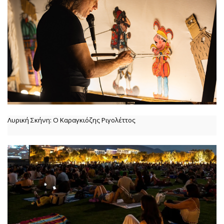
Λυρική Σκήνη: Ο Καραγκιόζης Ριγολέττος