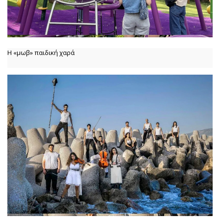
Η «μωβ» παιδική χαρά