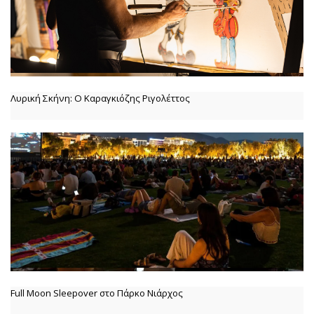
Λυρική Σκήνη: Ο Καραγκιόζης Ριγολέττος
Full Moon Sleepover στο Πάρκο Νιάρχος