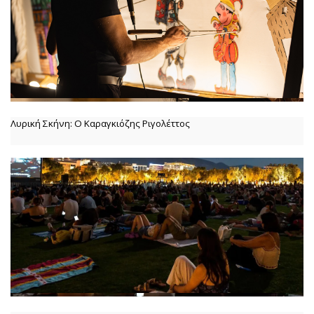
Λυρική Σκήνη: Ο Καραγκιόζης Ριγολέττος