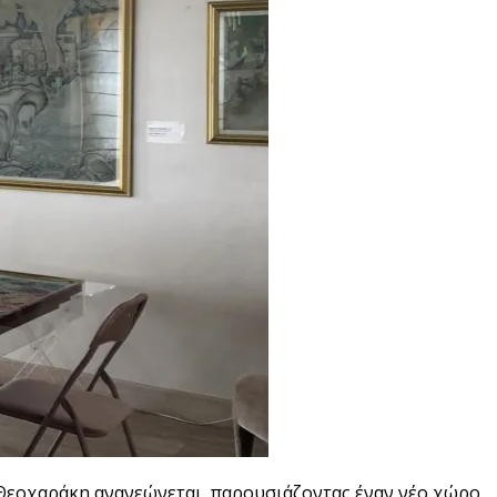
α Θεοχαράκη ανανεώνεται, παρουσιάζοντας έναν νέο χώρο