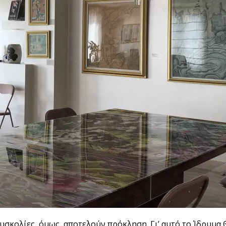
 δυσκολίες, όμως, αποτελούν πρόκληση. Γι’ αυτό το Ίδρυμ