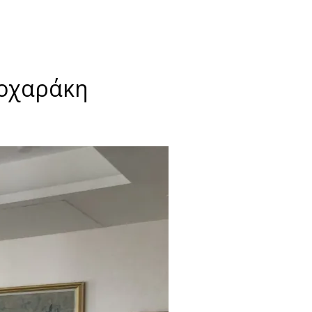
εοχαράκη