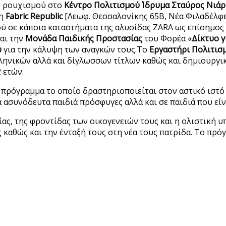
ς ρουχισμού στο
Κέντρο Πολιτισμού Ίδρυμα Σταύρος Νιά
τη
F
abric Republic
[Λεωφ. Θεσσαλονίκης 65Β, Νέα Φιλαδέλφε
ύ σε κάποια καταστήματα της αλυσίδας ZARA ως επίσημος 
και την
Μονάδα Παιδικής Προστασίας
του Φορέα «
Δίκτυο γ
ύ
για την κάλυψη των αναγκών τους.Το
Εργαστήρι Πολιτισ
λληνικών αλλά και δίγλωσσων τίτλων καθώς και δημιουργ
 ετών.
 πρόγραμμα το οποίο δραστηριοποιείται στον αστικό ιστό
ασυνόδευτα παιδιά πρόσφυγες αλλά και σε παιδιά που είνα
ας, της φροντίδας των οικογενειών τους και η ολιστική 
 καθώς και την ένταξή τους στη νέα τους πατρίδα. Το πρ