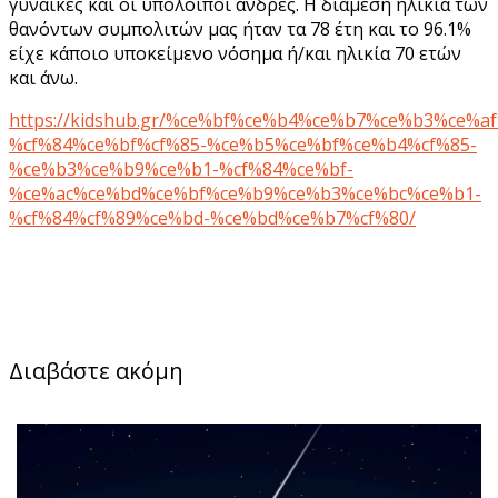
γυναίκες και οι υπόλοιποι άνδρες. Η διάμεση ηλικία των
θανόντων συμπολιτών μας ήταν τα 78 έτη και το 96.1%
είχε κάποιο υποκείμενο νόσημα ή/και ηλικία 70 ετών
και άνω.
https://kidshub.gr/%ce%bf%ce%b4%ce%b7%ce%b3%ce%a
%cf%84%ce%bf%cf%85-%ce%b5%ce%bf%ce%b4%cf%85-
%ce%b3%ce%b9%ce%b1-%cf%84%ce%bf-
%ce%ac%ce%bd%ce%bf%ce%b9%ce%b3%ce%bc%ce%b1-
%cf%84%cf%89%ce%bd-%ce%bd%ce%b7%cf%80/
Διαβάστε ακόμη