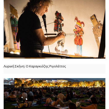
Λυρική Σκήνη: Ο Καραγκιόζης Ριγολέττος