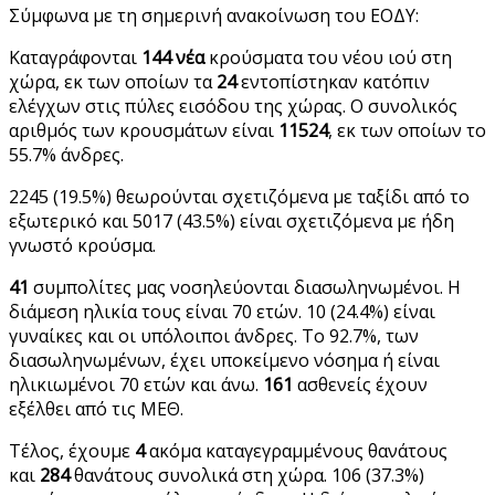
Σύμφωνα με τη σημερινή ανακοίνωση του ΕΟΔΥ:
Καταγράφονται
144 νέα
κρούσματα του νέου ιού στη
χώρα, εκ των οποίων τα
24
εντοπίστηκαν κατόπιν
ελέγχων στις πύλες εισόδου της χώρας. Ο συνολικός
αριθμός των κρουσμάτων είναι
11524
, εκ των οποίων το
55.7% άνδρες.
2245 (19.5%) θεωρούνται σχετιζόμενα με ταξίδι από το
εξωτερικό και 5017 (43.5%) είναι σχετιζόμενα με ήδη
γνωστό κρούσμα.
41
συμπολίτες μας νοσηλεύονται διασωληνωμένοι. Η
διάμεση ηλικία τους είναι 70 ετών. 10 (24.4%) είναι
γυναίκες και οι υπόλοιποι άνδρες. To 92.7%, των
διασωληνωμένων, έχει υποκείμενο νόσημα ή είναι
ηλικιωμένοι 70 ετών και άνω.
161
ασθενείς έχουν
εξέλθει από τις ΜΕΘ.
Τέλος, έχουμε
4
ακόμα καταγεγραμμένους θανάτους
και
284
θανάτους συνολικά στη χώρα. 106 (37.3%)