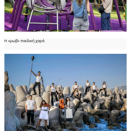
Η «μωβ» παιδική χαρά