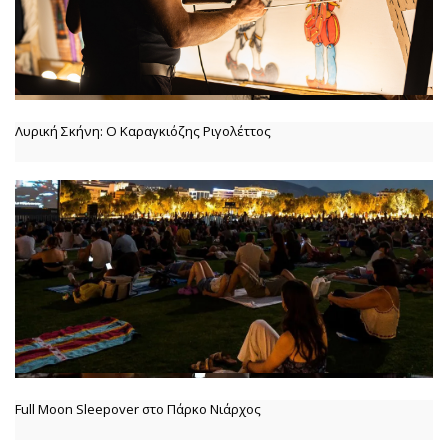
Λυρική Σκήνη: Ο Καραγκιόζης Ριγολέττος
Full Moon Sleepover στο Πάρκο Νιάρχος