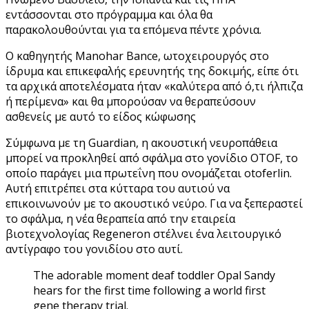
εντάσσονται στο πρόγραμμα και όλα θα
παρακολουθούνται για τα επόμενα πέντε χρόνια.
Ο καθηγητής Manohar Bance, ωτοχειρουργός στο
ίδρυμα και επικεφαλής ερευνητής της δοκιμής, είπε ότι
τα αρχικά αποτελέσματα ήταν «καλύτερα από ό,τι ήλπιζα
ή περίμενα» και θα μπορούσαν να θεραπεύσουν
ασθενείς με αυτό το είδος κώφωσης
Σύμφωνα με τη Guardian, η ακουστική νευροπάθεια
μπορεί να προκληθεί από σφάλμα στο γονίδιο OTOF, το
οποίο παράγει μια πρωτεΐνη που ονομάζεται otoferlin.
Αυτή επιτρέπει στα κύτταρα του αυτιού να
επικοινωνούν με το ακουστικό νεύρο. Για να ξεπεραστεί
το σφάλμα, η νέα θεραπεία από την εταιρεία
βιοτεχνολογίας Regeneron στέλνει ένα λειτουργικό
αντίγραφο του γονιδίου στο αυτί.
The adorable moment deaf toddler Opal Sandy
hears for the first time following a world first
gene therapy trial.