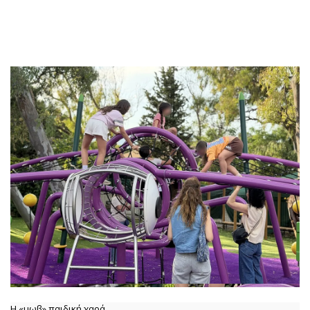
Η «μωβ» παιδική χαρά