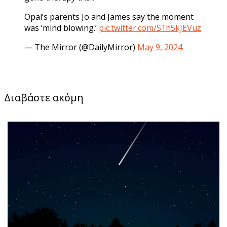
Opal’s parents Jo and James say the moment
was ‘mind blowing.’
pic.twitter.com/S1h5kJEVuz
— The Mirror (@DailyMirror)
May 9, 2024
Διαβάστε ακόμη