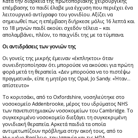
Κατά την διάρκεια της πρωτοποριακής χειρουργικής
επέμβασης το παιδί έλαβε μια έγχυση που περιέχει ένα
λειτουργικό αντίγραφο του γονιδίου. Αξίζει να
σημειωθεί πως η επέμβαση διήρκεσε μόλις 16 λεπτά και
το 18 μηνών παιδί ακούει σχεδόν τέλεια – και
απολαμβάνει, πλέον, το παιχνίδι της με τα τύμπανα.
Οι αντιδράσεις των γονιών της
Οι γονείς της μικρής έμειναν «έκπληκτοι» όταν
συνειδητοποίησαν ότι μπορούσε να ακούσει για πρώτη
φορά μετά τη θεραπεία. «Δεν μπορούσα να το πιστέψω
πραγματικά», είπε η μητέρα της Opal, Jo Sandy. «Ήταν…
απίστευτο»
Το κοριτσάκι, από το Oxfordshire, νοσηλεύτηκε στο
νοσοκομείο Addenbrooke, μέρος του ιδρύματος NHS
των πανεπιστημιακών νοσοκομείων του Cambridge. Το
συγκεκριμένο νοσοκομείο διεξάγει τη συγκεκριμένη
γονιδιακή θεραπεία. Αρκετά παιδιά τα οποία
αντιμετωπίζουν πρόβλημα στην ακοή τους, από το
Ηνωμένο Βασίλειο, την Ισπανία και τις ΗΠΑ