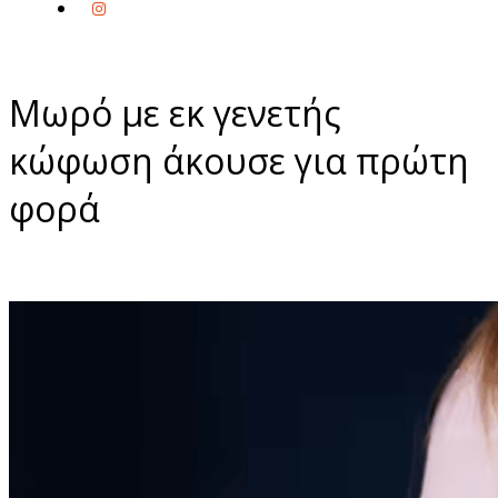
Μωρό με εκ γενετής
κώφωση άκουσε για πρώτη
φορά